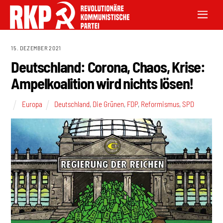
15. DEZEMBER 2021
Deutschland: Corona, Chaos, Krise:
Ampelkoalition wird nichts lösen!
Europa
Deutschland
,
Die Grünen
,
FDP
,
Reformismus
,
SPD