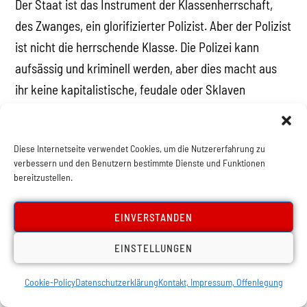
Der Staat ist das Instrument der Klassenherrschaft,
des Zwanges, ein glorifizierter Polizist. Aber der Polizist
ist nicht die herrschende Klasse. Die Polizei kann
aufsässig und kriminell werden, aber dies macht aus
ihr keine kapitalistische, feudale oder Sklaven
besitzende Klasse. Der parasitäre Charakter der
Bürokratie zeigt sich in der Tatsache, dass sie vorgibt,
Diese Internetseite verwendet Cookies, um die Nutzererfahrung zu
keine privilegierte Schicht zu sein. Mit Trotzkis Worten:
verbessern und den Benutzern bestimmte Dienste und Funktionen
„Die Aneignung eines riesigen Teils des nationalen
bereitzustellen.
Einkommens hat den Charakter sozialen Parasitismus.“
„Sie genießen ihre Privilegien durch Machtmissbrauch.
EINVERSTANDEN
Sie verschleiern ihr Einkommen.“ „Die größten
EINSTELLUNGEN
Wohnungen, die saftigen Steaks und sogar Rolls
Royces sind nicht genug, um aus der Bürokratie eine
Cookie-Policy
Datenschutzerklärung
Kontakt, Impressum, Offenlegung
unabhängige herrschend Klasse zu machen.“