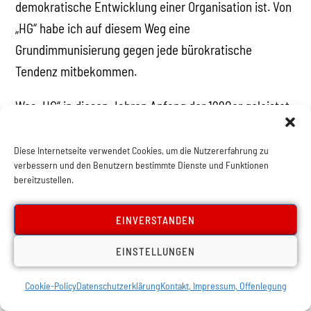
demokratische Entwicklung einer Organisation ist. Von
„HG“ habe ich auf diesem Weg eine
Grundimmunisierung gegen jede bürokratische
Tendenz mitbekommen.
Was „HG“ in diesen Jahren Anfang der 1990er geleistet
hat, kann man nicht hoch genug einschätzen, auch
wenn sein Wirkungskreis ein sehr kleiner war. In
Diese Internetseite verwendet Cookies, um die Nutzererfahrung zu
verbessern und den Benutzern bestimmte Dienste und Funktionen
Österreich begannen wir bei Null mit dem Aufbau einer
bereitzustellen.
marxistischen Strömung in der Arbeiterbewegung, in
Deutschland war die Gruppe von der Spaltung schwer
EINVERSTANDEN
angeschlagen. Mir ist bis heute nicht klar, welche
EINSTELLUNGEN
Stärke „HG“ damals aufbrachte, trotz alledem
weiterzumachen und sich nicht einfach ins Private
Cookie-Policy
Datenschutzerklärung
Kontakt, Impressum, Offenlegung
zurückzuziehen oder es sich irgendwo in der