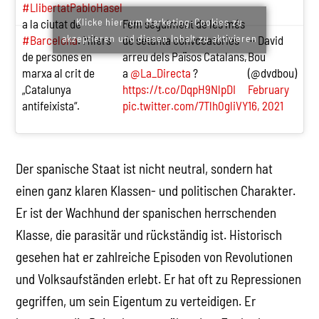
#LlibertatPabloHasel
Klicke hier, um Marketing-Cookies zu
a la ciutat de
Fem seguiment de les més
akzeptieren und diesen Inhalt zu aktivieren
#Barcelona
. Milers
de setanta convocatòries
— David
de persones en
arreu dels Països Catalans,
Bou
marxa al crit de
a
@La_Directa
?
(@dvdbou)
„Catalunya
https://t.co/DqpH9NlpDI
February
antifeixista“.
pic.twitter.com/7Tlh0gliVY
16, 2021
Der spanische Staat ist nicht neutral, sondern hat
einen ganz klaren Klassen- und politischen Charakter.
Er ist der Wachhund der spanischen herrschenden
Klasse, die parasitär und rückständig ist. Historisch
gesehen hat er zahlreiche Episoden von Revolutionen
und Volksaufständen erlebt. Er hat oft zu Repressionen
gegriffen, um sein Eigentum zu verteidigen. Er