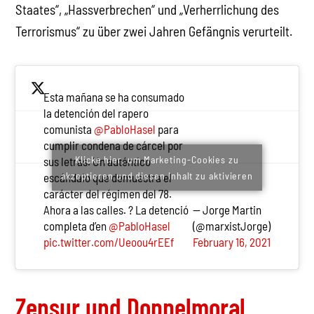
Staates“, „Hassverbrechen“ und „Verherrlichung des
Terrorismus“ zu über zwei Jahren Gefängnis verurteilt.
Esta mañana se ha consumado
la detención del rapero
comunista
@PabloHasel
para
cumplir condena de cárcel por
Klicke hier, um Marketing-Cookies zu
sus letras. Un auténtico
akzeptieren und diesen Inhalt zu aktivieren
escándalo que demuestra el
carácter del régimen del 78.
Ahora a las calles. ? La detenció
— Jorge Martin
completa d’en
@PabloHasel
(@marxistJorge)
pic.twitter.com/Ueoou4rEEf
February 16, 2021
Zensur und Doppelmoral