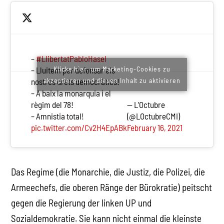
–
#LlibertatPabloHasel
Klicke hier, um Marketing-Cookies zu
– Lluitem per defensar els
akzeptieren und diesen Inhalt zu aktivieren
nostres drets democràtics!
– A baix la monarquia i el
règim del 78!
— L’Octubre
– Amnistia total!
(@LOctubreCMI)
pic.twitter.com/Cv2H4EpABk
February 16, 2021
Das Regime (die Monarchie, die Justiz, die Polizei, die
Armeechefs, die oberen Ränge der Bürokratie) peitscht
gegen die Regierung der linken UP und
Sozialdemokratie. Sie kann nicht einmal die kleinste