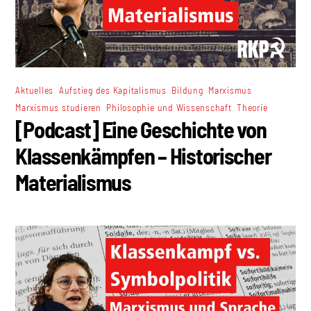
,
,
,
,
Aktuelles
Aufstieg des Kapitalismus
Bildung
Marxismus
,
,
Marxismus studieren
Philosophie und Wissenschaft
Theorie
[Podcast] Eine Geschichte von
Klassenkämpfen – Historischer
Materialismus