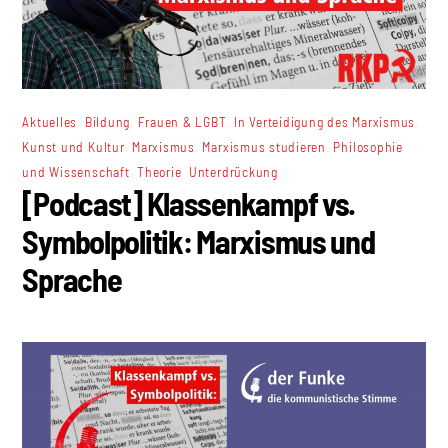
,
,
,
,
Aktuelles
Bildung
Frauen & LGBT
In Verteidigung des Marxismus
,
,
,
Kunst und Kultur
Marxismus
Marxismus studieren
Philosophie
,
,
und Wissenschaft
Theorie
Unterdrückung
[Podcast] Klassenkampf vs.
Symbolpolitik: Marxismus und
Sprache