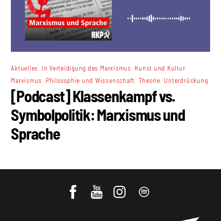
,
,
,
Aktuelles
In Verteidigung des Marxismus
Kunst und Kultur
,
,
,
Marxismus
Philosophie und Wissenschaft
Theorie
Unterdrückung
[Podcast] Klassenkampf vs.
Symbolpolitik: Marxismus und
Sprache