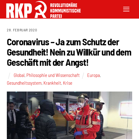
28. FEBRUAR 2020
Coronavirus – Ja zum Schutz der
Gesundheit! Nein zu Willkür und dem
Geschäft mit der Angst!
Global
,
Philosophie und Wissenschaft
Europa
,
Gesundheitssystem
,
Krankheit
,
Krise