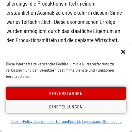
allerdings, die Produktionsmittel in einem
erstaunlichen Ausmaß zu entwickeln; in diesem Sinne
war es fortschrittlich. Diese ökonomischen Erfolge
wurden ermöglicht durch das staatliche Eigentum an
den Produktionsmitteln und die geplante Wirtschaft.
Trotzki analysierte das in der
Verratenen Revolution
und machte eine Vorhersage: Solange dieses Regime
Diese Internetseite verwendet Cookies, um die Nutzererfahrung zu
die Wirtschaft eines rückständigen Landes entwickeln
verbessern und den Benutzern bestimmte Dienste und Funktionen
könne, würde es einen gewissen Erfolg haben. Aber je
bereitzustellen.
ausgeklügelter die Wirtschaft werde, desto mehr
EINVERSTANDEN
würde die Bürokratie zu einer Fessel für ihre
Entwicklung.
EINSTELLUNGEN
Als die Wirtschaft wuchs, begann die Bürokratie einen
Cookie-Policy
Datenschutzerklärung
Kontakt, Impressum, Offenlegung
immer größeren Teil des Wohlstands für sich zu