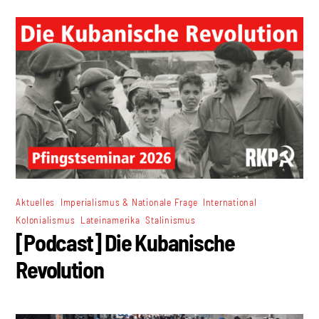
,
,
,
Aktuelles
Imperialismus & Nationale Frage
International
,
,
Kolonialismus
Lateinamerika
Stalinismus
[Podcast] Die Kubanische
Revolution