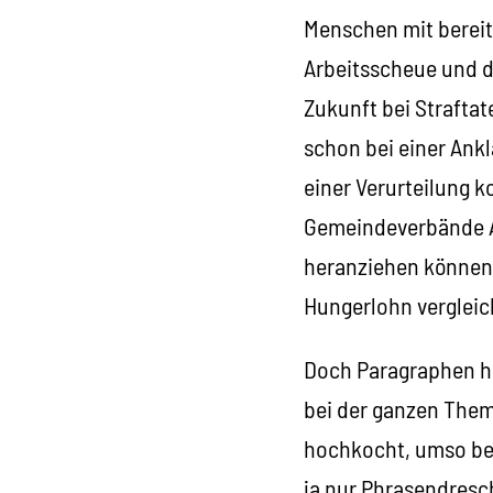
Menschen mit bereit
Arbeitsscheue und de
Zukunft bei Straftat
schon bei einer Ank
einer Verurteilung 
Gemeindeverbände A
heranziehen können, 
Hungerlohn vergleich
Doch Paragraphen hi
bei der ganzen Them
hochkocht, umso bes
ja nur Phrasendresc