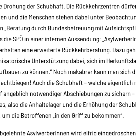
ie Drohung der Schubhaft. Die Rückkehrzentren dürfe
den und die Menschen stehen dabei unter Beobachtu
 In „Beratung durch Bundesbetreuung mit Aufsichtspfl
es die SPÖ in einer internen Aussendung: „Asylwerber
erhalten eine erweiterte Rückkehrberatung. Dazu geh
nisatorische Unterstützung dabei, sich im Herkunftsl
ufbauen zu können.“ Noch makabrer kann man sich die
rechtbiegen! Auch die Schubhaft – welche eigentlich 
f angeblich notwendiger Abschiebungen zu sichern – w
es, also die Anhaltelager und die Erhöhung der Schubh
m die Betroffenen „in den Griff zu bekommen“.
abgelehnte AsylwerberInnen wird eifrig eingedroschen