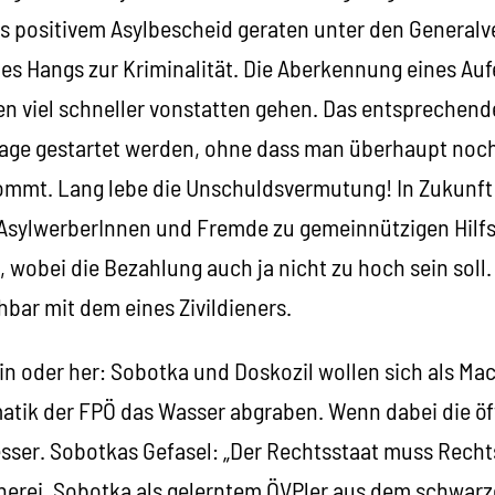
s positivem Asylbescheid geraten unter den Generalv
s Hangs zur Kriminalität. Die Aberkennung eines Aufen
en viel schneller vonstatten gehen. Das entsprechend
lage gestartet werden, ohne dass man überhaupt noch
kommt. Lang lebe die Unschuldsvermutung! In Zukunft
sylwerberInnen und Fremde zu gemeinnützigen Hilfs
wobei die Bezahlung auch ja nicht zu hoch sein soll.
bar mit dem eines Zivildieners.
n oder her: Sobotka und Doskozil wollen sich als Mac
atik der FPÖ das Wasser abgraben. Wenn dabei die öf
ser. Sobotkas Gefasel: „Der Rechtsstaat muss Rechtss
herei. Sobotka als gelerntem ÖVPler aus dem schwar