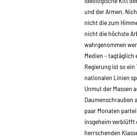
ideologische Kitt d
und der Armen. Nich
nicht die zum Himme
nicht die höchste Ar
wahrgenommen werde
Medien – tagtäglich 
Regierung ist so ei
nationalen Linien spa
Unmut der Massen au
Daumenschrauben anz
paar Monaten parteii
insgeheim verblüfft 
herrschenden Klasse 