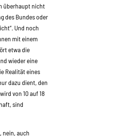
n überhaupt nicht
ng des Bundes oder
icht“. Und noch
Innen mit einem
ört etwa die
and wieder eine
 Realität eines
nur dazu dient, den
ird von 10 auf 18
aft, sind
, nein, auch