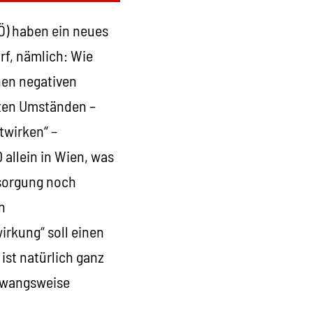
PÖ) haben ein neues
rf, nämlich: Wie
nen negativen
ten Umständen –
twirken“ –
 allein in Wien, was
rsorgung noch
n
rkung“ soll einen
 ist natürlich ganz
 zwangsweise