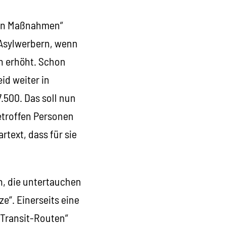
e an Maßnahmen“
 Asylwerbern, wenn
h erhöht. Schon
id weiter in
.500. Das soll nun
etroffen Personen
text, dass für sie
n, die untertauchen
e“. Einerseits eine
„Transit-Routen“