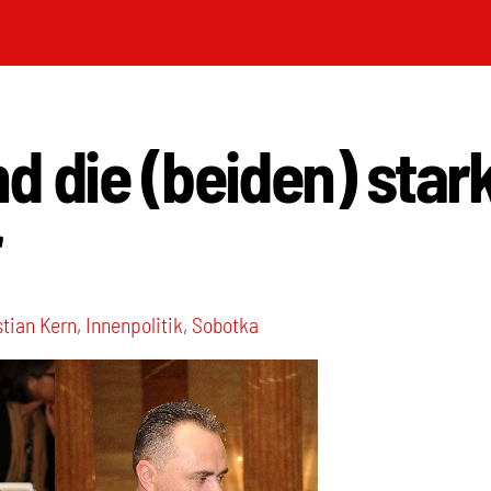
d die (beiden) star
r
stian Kern
,
Innenpolitik
,
Sobotka