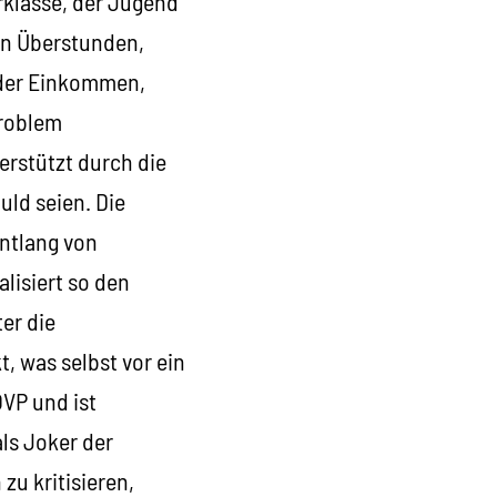
rklasse, der Jugend
en Überstunden,
 der Einkommen,
Problem
rstützt durch die
uld seien. Die
entlang von
alisiert so den
er die
 was selbst vor ein
ÖVP und ist
als Joker der
zu kritisieren,