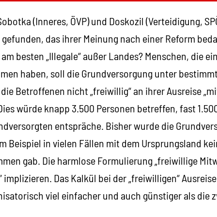
Sobotka (Inneres, ÖVP) und Doskozil (Verteidigung, S
 gefunden, das ihrer Meinung nach einer Reform beda
 am besten „Illegale“ außer Landes? Menschen, die ei
men haben, soll die Grundversorgung unter bestimm
ie Betroffenen nicht „freiwillig“ an ihrer Ausreise „mi
ies würde knapp 3.500 Personen betreffen, fast 1.500
undversorgten entspräche. Bisher wurde die Grundve
m Beispiel in vielen Fällen mit dem Ursprungsland kei
n gab. Die harmlose Formulierung „freiwillige Mitwi
 implizieren. Das Kalkül bei der „freiwilligen“ Ausreise
anisatorisch viel einfacher und auch günstiger als die