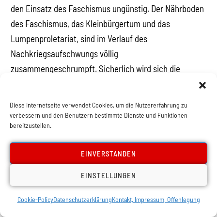
den Einsatz des Faschismus ungünstig. Der Nährboden
des Faschismus, das Kleinbürgertum und das
Lumpenproletariat, sind im Verlauf des
Nachkriegsaufschwungs völlig
zusammengeschrumpft. Sicherlich wird sich die
Bourgeoisie nicht lumpen lassen, die Überreste dieser
faschistischen Hauptstützen im Bedarfsfall gegen das
Diese Internetseite verwendet Cookies, um die Nutzererfahrung zu
Proletariat zu mobilisieren. Angesichts der schlechten
verbessern und den Benutzern bestimmte Dienste und Funktionen
bereitzustellen.
Ausgangsposition werden diese jedoch ein viel
unvorteilhafteres Kräfteverhältnis vorfinden als in den
EINVERSTANDEN
30ern, von der erfolgreichen Machtübernahme ganz zu
schweigen.
EINSTELLUNGEN
Die Bezeichnung der FPÖ als faschistische Partei und
Cookie-Policy
Datenschutzerklärung
Kontakt, Impressum, Offenlegung
eine Agitation gegen sie, die sich auf eine solche