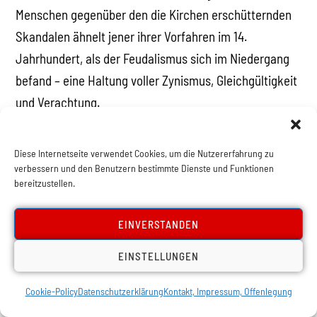
Menschen gegenüber den die Kirchen erschütternden
Skandalen ähnelt jener ihrer Vorfahren im 14.
Jahrhundert, als der Feudalismus sich im Niedergang
befand – eine Haltung voller Zynismus, Gleichgültigkeit
und Verachtung.
Als ein militanter religiöser Reaktionär hat Wojtyla
Diese Internetseite verwendet Cookies, um die Nutzererfahrung zu
natürlich nicht vor, ohne Kampf aufzugeben.
verbessern und den Benutzern bestimmte Dienste und Funktionen
Unglücklicherweise hat er nicht alle Mittel zur
bereitzustellen.
Verfügung, welche von seinen Vorfahren so erfolgreich
getestet wurden: Das Feuer, die Folterbank und andere
EINVERSTANDEN
kleine Nettigkeiten des Arsenals der heiligen
EINSTELLUNGEN
Inquisition. Aber auch Aberglaube ist immer eine
brauchbare Waffe. Dies erklärt auch die zielstrebige
Cookie-Policy
Datenschutzerklärung
Kontakt, Impressum, Offenlegung
Bestimmtheit, mit welcher dieser Papst das Geschäft