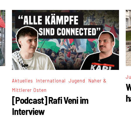
J
,
,
,
Aktuelles
International
Jugend
Naher &
W
Mittlerer Osten
h
[Podcast] Rafi Veni im
Interview