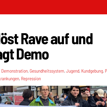
 löst Rave auf und
agt Demo
,
Demonstration
,
Gesundheitssystem
,
Jugend
,
Kundgebung
,
P
krankungen
,
Repression