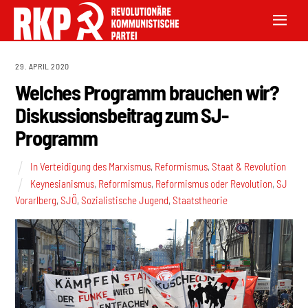
29. APRIL 2020
Welches Programm brauchen wir?
Diskussionsbeitrag zum SJ-
Programm
In Verteidigung des Marxismus
,
Reformismus
,
Staat & Revolution
Keynesianismus
,
Reformismus
,
Reformismus oder Revolution
,
SJ
Vorarlberg
,
SJÖ
,
Sozialistische Jugend
,
Staatstheorie