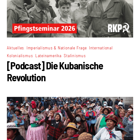
,
,
,
Aktuelles
Imperialismus & Nationale Frage
International
,
,
Kolonialismus
Lateinamerika
Stalinismus
[Podcast] Die Kubanische
Revolution