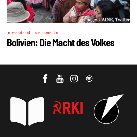
,
International
Lateinamerika
Bolivien: Die Macht des Volkes