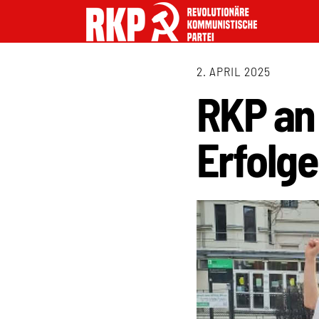
2. APRIL 2025
RKP an
Erfolge