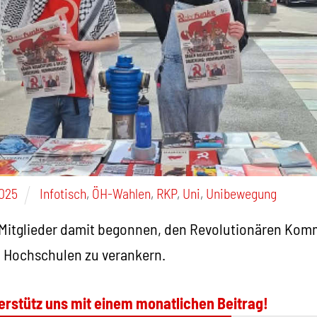
025
Infotisch
,
ÖH-Wahlen
,
RKP
,
Uni
,
Unibewegung
Mitglieder damit begonnen, den Revolutionären Ko
 Hochschulen zu verankern.
erstütz uns mit einem monatlichen Beitrag!