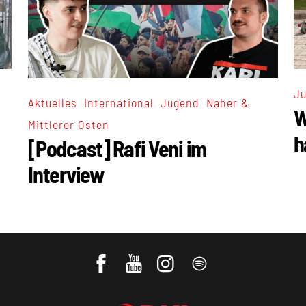
J
,
,
,
Aktuelles
International
Jugend
Naher &
W
Mittlerer Osten
h
[Podcast] Rafi Veni im
Interview