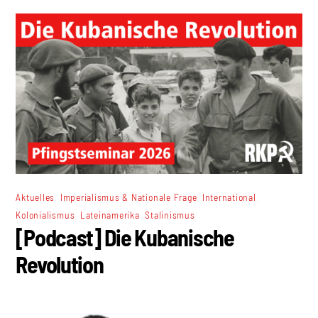
,
,
,
Aktuelles
Imperialismus & Nationale Frage
International
,
,
Kolonialismus
Lateinamerika
Stalinismus
[Podcast] Die Kubanische
Revolution