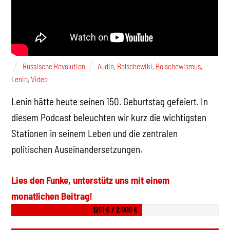
Russische Revolution
Audio
,
Bolschewiki
,
Bolschewismus
,
Lenin
,
Video
Lenin hätte heute seinen 150. Geburtstag gefeiert. In
diesem Podcast beleuchten wir kurz die wichtigsten
Stationen in seinem Leben und die zentralen
politischen Auseinandersetzungen.
Lies den Funke, unterstütz uns mit einem
monatlichen Beitrag!
1261 € / 2.000 €