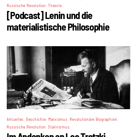
,
Russische Revolution
Theorie
[Podcast] Lenin und die
materialistische Philosophie
,
,
,
,
Aktuelles
Geschichte
Marxismus
Revolutionäre Biographien
,
Russische Revolution
Stalinismus
Im Andenken an Leo Trotzki