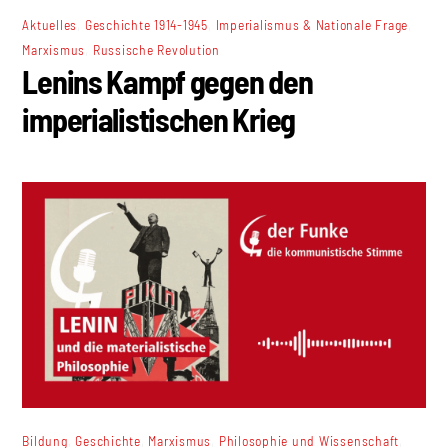
,
,
,
Aktuelles
Geschichte 1914-1945
Imperialismus & Nationale Frage
,
Marxismus
Russische Revolution
Lenins Kampf gegen den
imperialistischen Krieg
,
,
,
,
Bildung
Geschichte
Marxismus
Philosophie und Wissenschaft