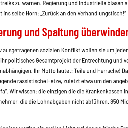
treiks zu warnen. Regierung und Industrielle blasen 
rt ins selbe Horn: „Zurück an den Verhandlungstisch!“
erung und Spaltung überwinde
iv ausgetragenen sozialen Konflikt wollen sie um jeden
 ihr politisches Gesamtprojekt der Entrechtung und v
abhängigen. Ihr Motto lautet: Teile und Herrsche! Da
gende rassistische Hetze, zuletzt etwa um den ange
afa“. Wir wissen: die einzigen die die Krankenkassen
nehmer, die die Lohnabgaben nicht abführen. 850 Mio
gnisse werfen ein grelles Licht auf das politische P