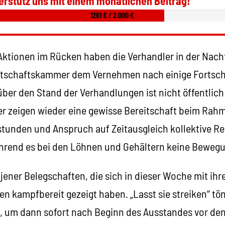
erstütz uns mit einem monatlichen Beitrag!
1261 € / 2.000 €
Aktionen im Rücken haben die Verhandler in der Nacht
rtschaftskammer dem Vernehmen nach einige Fortschr
ber den Stand der Verhandlungen ist nicht öffentlic
r zeigen wieder eine gewisse Bereitschaft beim Rahm
tunden und Anspruch auf Zeitausgleich kollektive R
hrend es bei den Löhnen und Gehältern keine Bewegu
all jener Belegschaften, die sich in dieser Woche mit i
en kampfbereit gezeigt haben. „Lasst sie streiken“ t
ld, um dann sofort nach Beginn des Ausstandes vor de