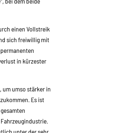
“, bei dem beide
rch einen Vollstreik
 sich freiwillig mit
r permanenten
erlust in kürzester
, um umso stärker in
szukommen. Es ist
er gesamten
 Fahrzeugindustrie.
tlich unter der sehr