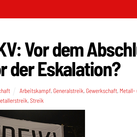
KV: Vor dem Abschl
r der Eskalation?
chaft
Arbeitskampf
,
Generalstreik
,
Gewerkschaft
,
Metall-
etallerstreik
,
Streik