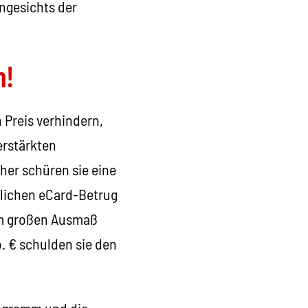
angesichts der
n!
 Preis verhindern,
erstärkten
her schüren sie eine
blichen eCard-Betrug
 im großen Ausmaß
. € schulden sie den
rogramm und die