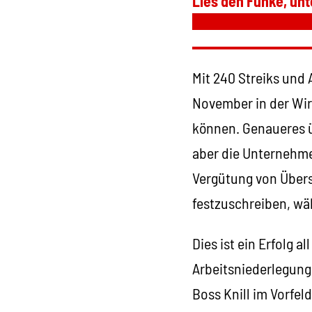
Lies den Funke, unt
Mit 240 Streiks und 
November in der Wi
können. Genaueres ü
aber die Unternehme
Vergütung von Übers
festzuschreiben, wä
Dies ist ein Erfolg 
Arbeitsniederlegung
Boss Knill im Vorfe