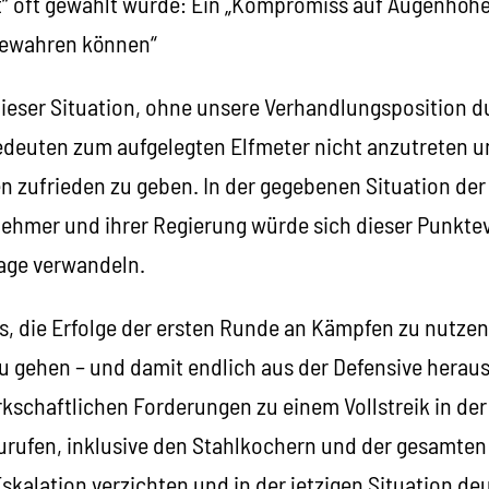
t“ oft gewählt wurde: Ein „Kompromiss auf Augenhöhe
 bewahren können“
ieser Situation, ohne unsere Verhandlungsposition du
deuten zum aufgelegten Elfmeter nicht anzutreten und
 zufrieden zu geben. In der gegebenen Situation de
nehmer und ihrer Regierung würde sich dieser Punktev
lage verwandeln.
s, die Erfolge der ersten Runde an Kämpfen zu nutzen
u gehen – und damit endlich aus der Defensive herau
erkschaftlichen Forderungen zu einem Vollstreik in d
zurufen, inklusive den Stahlkochern und der gesamten
skalation verzichten und in der jetzigen Situation deu