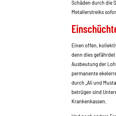
Schäden durch die S
Metallerstreiks sofo
Einschücht
Einen offen, kollekt
denn dies gefährdet
Ausbeutung der Lohn
permanente ekelerre
durch „Ali und Must
betrügen sind Unter
Krankenkassen.
Und noch andere Erei