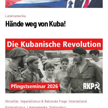
Lateinamerika
Hände weg von Kuba!
,
,
,
Aktuelles
Imperialismus & Nationale Frage
International
,
,
Kolonialismus
Lateinamerika
Stalinismus