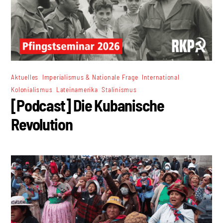
,
,
,
Aktuelles
Imperialismus & Nationale Frage
International
,
,
Kolonialismus
Lateinamerika
Stalinismus
[Podcast] Die Kubanische
Revolution