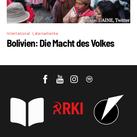
,
International
Lateinamerika
Bolivien: Die Macht des Volkes