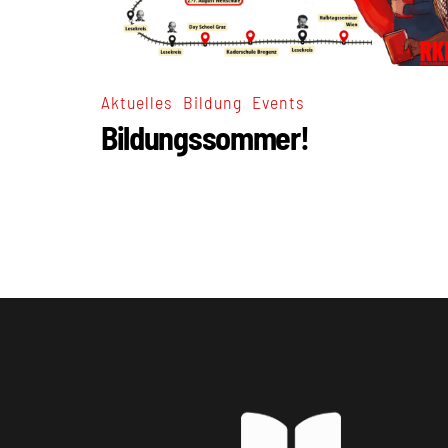
,
,
Aktuelles
Bildung
Events
Bildungssommer!