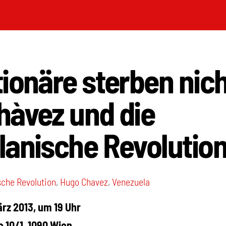
ionäre sterben nich
hàvez und die
lanische Revolutio
sche Revolution
,
Hugo Chavez
,
Venezuela
ärz 2013, um 19 Uhr
 10/1, 1090 Wien