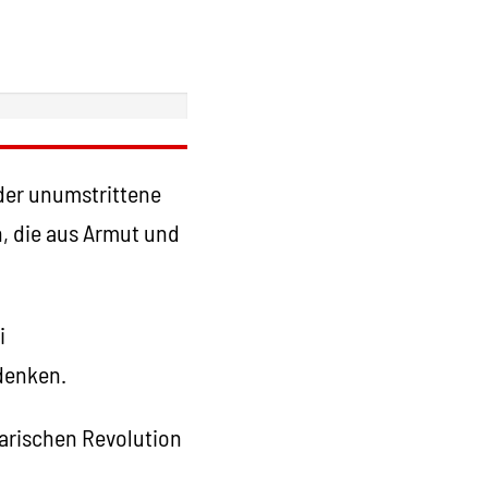
 der unumstrittene
n, die aus Armut und
i
denken.
varischen Revolution