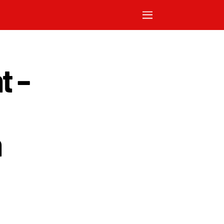
t –
n