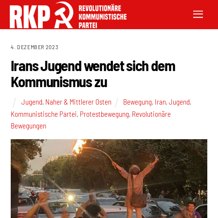
4. DEZEMBER 2023
Irans Jugend wendet sich dem
Kommunismus zu
Jugend
,
Naher & Mittlerer Osten
Bewegung
,
Iran
,
Jugend
,
Kommunistische Partei
,
Protestbewegung
,
Revolutionäre
Bewegungen