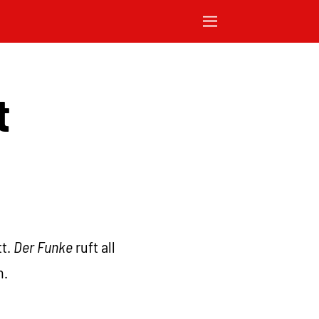
t
tt.
Der Funke
ruft all
n.