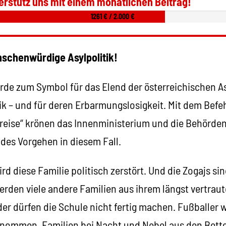
erstütz uns mit einem monatlichen Beitrag!
1261 € / 2.000 €
schenwürdige Asylpolitik!
urde zum Symbol für das Elend der österreichischen A
k – und für deren Erbarmungslosigkeit. Mit dem Befeh
reise“ krönen das Innenministerium und die Behörden
es Vorgehen in diesem Fall.
d diese Familie politisch zerstört. Und die Zogajs sind
erden viele andere Familien aus ihrem längst vertrau
der dürfen die Schule nicht fertig machen. Fußballer
nommen. Familien bei Nacht und Nebel aus den Betten