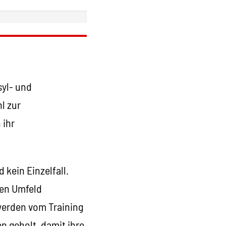
syl- und
l zur
 ihr
 kein Einzelfall.
ten Umfeld
 werden vom Training
 geholt, damit ihre