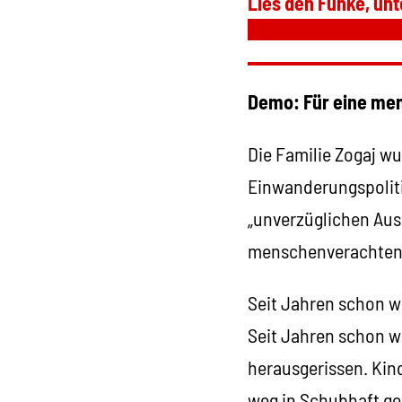
Lies den Funke, unt
Demo: Für eine men
Die Familie Zogaj w
Einwanderungspoliti
„unverzüglichen Aus
menschenverachtend
Seit Jahren schon wir
Seit Jahren schon w
herausgerissen. Kin
weg in Schubhaft ge