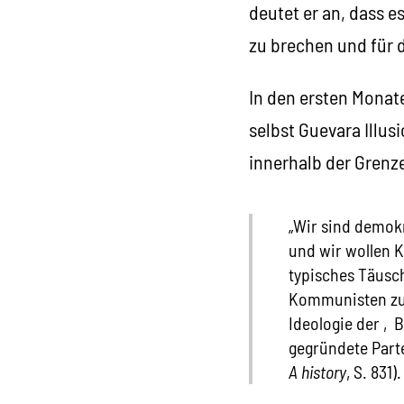
deutet er an, dass e
zu brechen und für 
In den ersten Monat
selbst Guevara Illu
innerhalb der Grenze
„Wir sind demokr
und wir wollen K
typisches Täusch
Kommunisten zu 
Ideologie der ‚B
gegründete Part
A history
, S. 831).