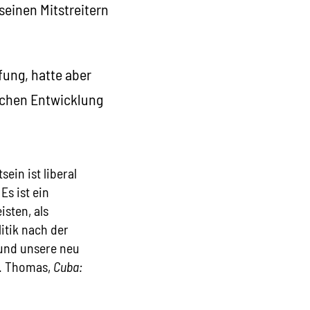
seinen Mitstreitern
fung, hatte aber
ischen Entwicklung
ein ist liberal
s ist ein
sten, als
itik nach der
 und unsere neu
H. Thomas,
Cuba: