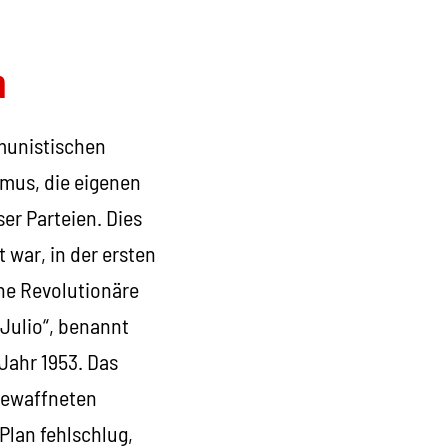
n
mmunistischen
smus, die eigenen
er Parteien. Dies
 war, in der ersten
che Revolutionäre
Julio“, benannt
Jahr 1953. Das
 bewaffneten
Plan fehlschlug,