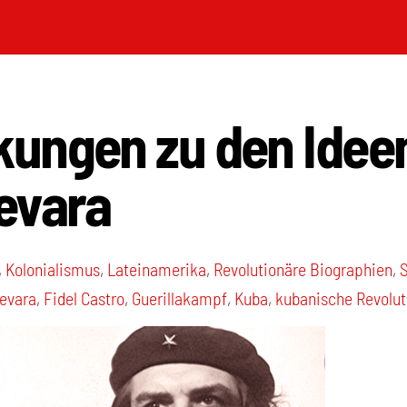
ungen zu den Idee
evara
,
Kolonialismus
,
Lateinamerika
,
Revolutionäre Biographien
,
S
evara
,
Fidel Castro
,
Guerillakampf
,
Kuba
,
kubanische Revolut