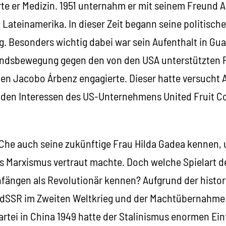
rte er Medizin. 1951 unternahm er mit seinem Freund 
Lateinamerika. In dieser Zeit begann seine politische
. Besonders wichtig dabei war sein Aufenthalt in Gua
tandsbewegung gegen den von den USA unterstützten 
en Jacobo Árbenz engagierte. Dieser hatte versucht 
e den Interessen des US-Unternehmens United Fruit 
Che auch seine zukünftige Frau Hilda Gadea kennen, u
es Marxismus vertraut machte. Doch welche Spielart d
nfängen als Revolutionär kennen? Aufgrund der hist
UdSSR im Zweiten Weltkrieg und der Machtübernahme
tei in China 1949 hatte der Stalinismus enormen Einf