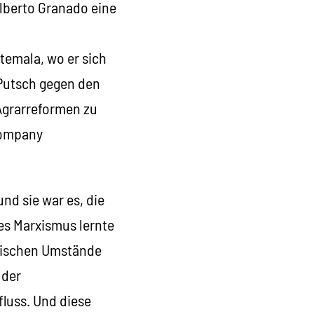
Alberto Granado eine
temala, wo er sich
Putsch gegen den
Agrarreformen zu
Company
nd sie war es, die
es Marxismus lernte
orischen Umstände
 der
luss. Und diese