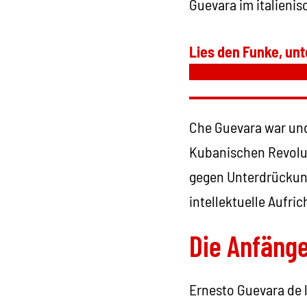
Guevara im italieni
Lies den Funke, unt
Che Guevara war und
Kubanischen Revolut
gegen Unterdrückung
intellektuelle Aufric
Die Anfäng
Ernesto Guevara de l