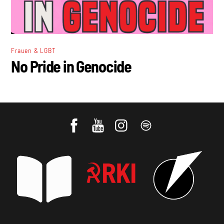
Frauen & LGBT
No Pride in Genocide