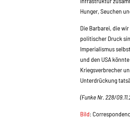
Infrastruktur zusam
Hunger, Seuchen und 
Die Barbarei, die wi
politischer Druck si
Imperialismus selbs
und den USA könnte I
Kriegsverbrecher und
Unterdrückung tats
(Funke Nr. 228/09.11
Bild
: Corresponden