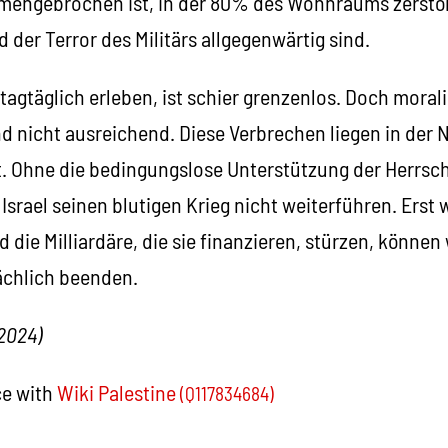
mengebrochen ist, in der 80% des Wohnraums zerstör
der Terror des Militärs allgegenwärtig sind.
r tagtäglich erleben, ist schier grenzenlos. Doch mora
nd nicht ausreichend. Diese Verbrechen liegen in der 
t. Ohne die bedingungslose Unterstützung der Herrsc
srael seinen blutigen Krieg nicht weiterführen. Erst 
 die Milliardäre, die sie finanzieren, stürzen, können
ächlich beenden.
.2024)
ce with
Wiki Palestine
(Q117834684)