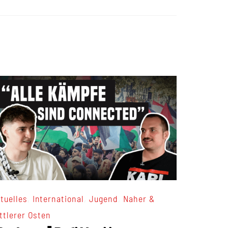
,
,
,
tuelles
International
Jugend
Naher &
ttlerer Osten