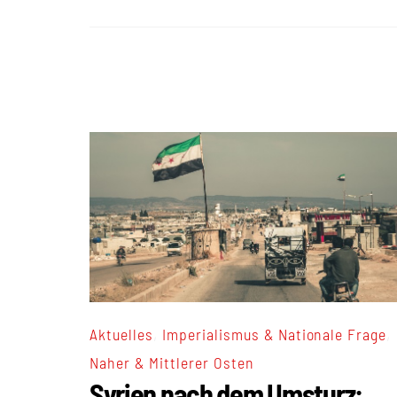
,
,
Aktuelles
Imperialismus & Nationale Frage
Naher & Mittlerer Osten
Syrien nach dem Umsturz: