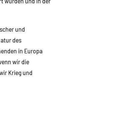
t wurden und in der
lischer und
Natur des
henden in Europa
wenn wir die
 wir Krieg und