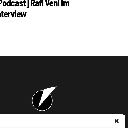
Podcast] Rafi Veni im
nterview