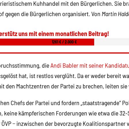
rieristischem Kuhhandel mit den Bürgerlichen. Sie br
f gegen die Bürgerlichen organisiert. Von
Martin Hald
erstütz uns mit einem monatlichen Beitrag!
1261 € / 2.000 €
fbruchsstimmung, die
Andi Babler mit seiner Kandidat
gelöst hat, ist restlos verglüht. Da er weder bereit wa
t den Machtzentren der Partei zu brechen, leiten sie 
chen Chefs der Partei und fordern „staatstragende“ Pol
en, keine kämpferischen Forderungen wie etwa die 3
 ÖVP − inzwischen der bevorzugte Koalitionspartner 