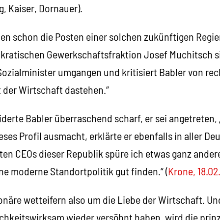
, Kaiser, Dornauer).
en schon die Posten einer solchen zukünftigen Regie
kratischen Gewerkschaftsfraktion Josef Muchitsch si
Sozialminister umgangen und kritisiert Babler von rech
 der Wirtschaft dastehen.“
derte Babler überraschend scharf, er sei angetreten, „
ses Profil ausmacht, erklärte er ebenfalls in aller Deu
ßten CEOs dieser Republik spüre ich etwas ganz ander
ne moderne Standortpolitik gut finden.“ (
Krone, 18.02
näre wetteifern also um die Liebe der Wirtschaft. Un
ichkeitswirksam wieder versöhnt haben, wird die prin