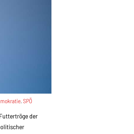
emokratie
,
SPÖ
Futtertröge der
olitischer