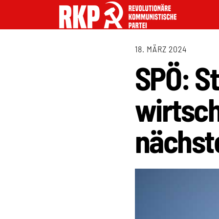
18. MÄRZ 2024
SPÖ: S
wirtsch
nächst