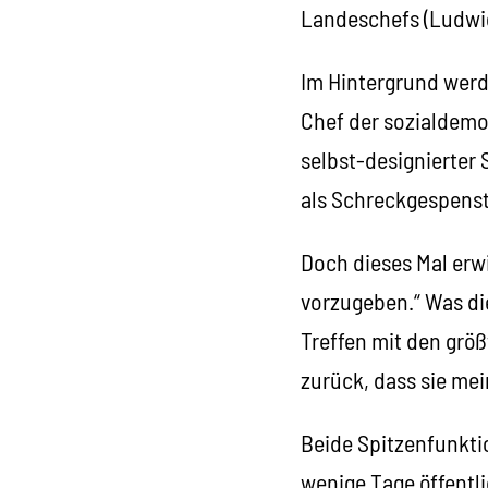
Landeschefs (Ludwig
Im Hintergrund werd
Chef der sozialdemo
selbst-designierter 
als Schreckgespenst
Doch dieses Mal erwi
vorzugeben.“ Was die
Treffen mit den grö
zurück, dass sie mei
Beide Spitzenfunktio
wenige Tage öffentl