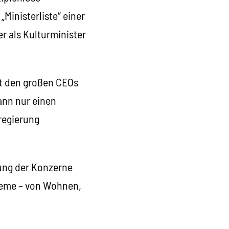
Ministerliste“ einer
 als Kulturminister
it den großen CEOs
ann nur einen
regierung
ung der Konzerne
bleme – von Wohnen,