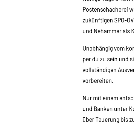
Postenschacherei wei
zukünftigen SPÖ-ÖVP
und Nehammer als Ka
Unabhängig vom konk
per du zu sein und s
vollständigen Ausve
vorbereiten.
Nur mit einem entsc
und Banken unter Ko
über Teuerung bis z