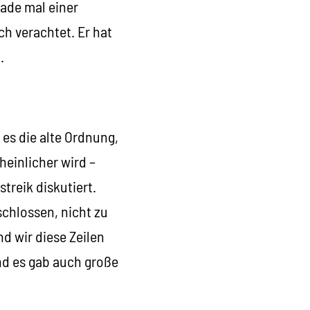
rade mal einer
ch verachtet. Er hat
.
 es die alte Ordnung,
heinlicher wird –
treik diskutiert.
chlossen, nicht zu
d wir diese Zeilen
d es gab auch große