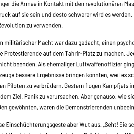
nger die Armee in Kontakt mit den revolutionären Mas
ruck auf sie sein und desto schwerer wird es werden, 
Revolution zu verwenden.
n militärischer Macht war dazu gedacht, einen psych
e Protestierende auf dem Tahrir-Platz zu machen. J
 nicht beenden. Als ehemaliger Luftwaffenoffizier gi
euge bessere Ergebnisse bringen könnten, weil es sch
n Piloten zu verbrüdern. Gestern flogen Kampfjets im
dem Ziel, Panik zu verursachen. Aber genauso, wie sie
aßen gewöhnten, waren die Demonstrierenden unbeein
ese Einschüchterungsgeste aber Wut aus. „Seht! Sie s