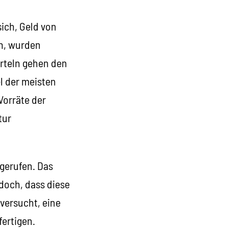
sich, Geld von
n, wurden
erteln gehen den
l der meisten
Vorräte der
tur
 gerufen. Das
doch, dass diese
versucht, eine
ertigen.