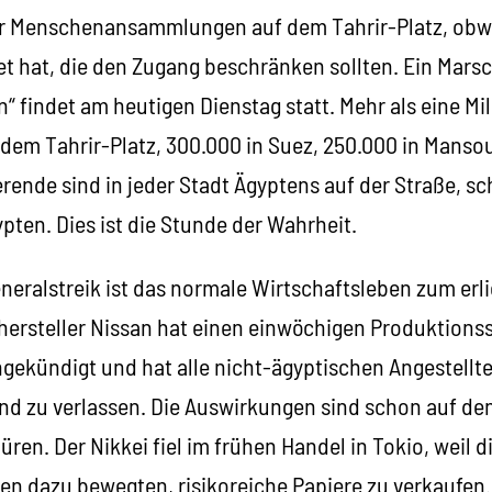
der Menschenansammlungen auf dem Tahrir-Platz, obw
et hat, die den Zugang beschränken sollten. Ein Marsc
n“ findet am heutigen Dienstag statt. Mehr als eine M
dem Tahrir-Platz, 300.000 in Suez, 250.000 in Manso
erende sind in jeder Stadt Ägyptens auf der Straße, s
ypten. Dies ist die Stunde der Wahrheit.
neralstreik ist das normale Wirtschaftsleben zum e
hersteller Nissan hat einen einwöchigen Produktions
gekündigt und hat alle nicht-ägyptischen Angestellte
and zu verlassen. Die Auswirkungen sind schon auf de
ren. Der Nikkei fiel im frühen Handel in Tokio, weil d
en dazu bewegten, risikoreiche Papiere zu verkaufen.