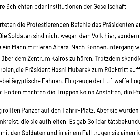
e Schichten oder Institutionen der Gesellschaft.
eten die Protestierenden Befehle des Präsidenten an
Die Soldaten sind nicht wegen dem Volk hier, sonde
e ein Mann mittleren Alters. Nach Sonnenuntergang w
 über dem Zentrum Kairos zu hören. Trotzdem skandi
rolen,die Präsident Hosni Mubarak zum Rücktritt auff
bei ägyptische Fahnen. Flugzeuge der Luftwaffe fl
am Boden machten die Truppen keine Anstalten, die Pr
rollten Panzer auf den Tahrir-Platz. Aber sie wurden
eist, die sie aufhielten. Es gab Solidaritätsbekundu
mit den Soldaten und in einem Fall trugen sie einen j