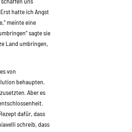
r schaffen uns
Erst hatte ich Angst
e,“ meinte eine
 umbringen“ sagte sie
nze Land umbringen,
tes von
lution behaupten.
zusetzten. Aber es
entschlossenheit.
 Rezept dafür, dass
iavelli schreib, dass