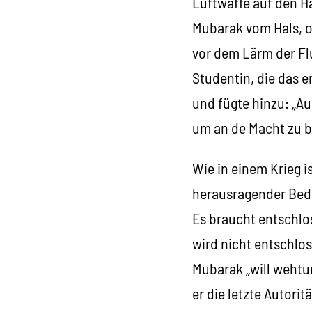
Luftwaffe auf den Ha
Mubarak vom Hals, od
vor dem Lärm der Flu
Studentin, die das e
und fügte hinzu: „A
um an de Macht zu b
Wie in einem Krieg i
herausragender Bed
Es braucht entschlo
wird nicht entschlo
Mubarak „will wehtun
er die letzte Autori