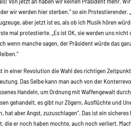
ls! Von jetzt an haben wir keinen Präsident mehr. Wi
er wir werden hier sterben.“ so ein Protestierender. „
gzeuge, aber jetzt ist es, als ob ich Musik hören würd
rste mal protestierte. „Es ist OK, sie werden uns nicht
uch wenn manche sagen, der Präsident würde das ga
leiben.“
st in einer Revolution die Wahl des richtigen Zeitpunk
eutung. Das Selbe kann man auch von der Konterrevo
ssenes Handeln, um Ordnung mit Waffengewalt durch
ssen gehandelt, es gibt nur Zögern, Ausflüchte und Un
, hat aber Angst, zuzuschlagen“. Das ist ein sicheres
tät, die er noch haben mochte, auch noch verliert. Mach