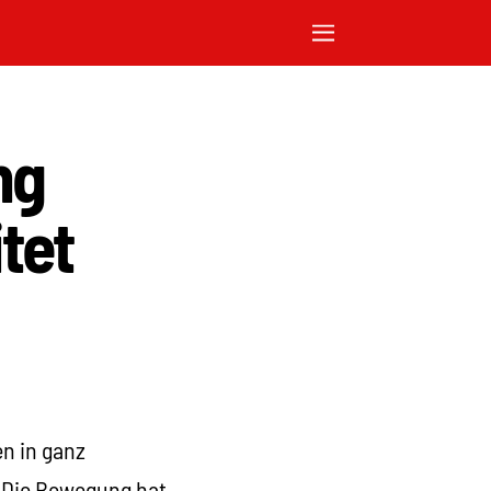
ng
tet
n in ganz
. Die Bewegung hat