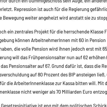
verlor durch ein Gummigeschoss sein Auge, ein andere
letzt. Repression ist auch für die Regierung gefährli
e Bewegung weiter angeheizt wird anstatt sie zu stop
och ein zentrales Projekt für die herrschende Klasse 
gebung können ArbeitnehmerInnen mit 60 in Pension g
aben, die volle Pension wird ihnen jedoch erst mit 6
erung will das Frühpensionsalter nun auf 62 erhöhen 
 das Pensionsalter auf 67. Grund dafür ist, dass die R
sverschuldung auf 80 Prozent des BIP ansteigen ließ,
ür die ArbeiterInnenklasse zur Kassa bitten will. Mi
nnenklasse nicht weniger als 70 Milliarden Euro entzo
 Gesetzesinitiative ist eng mit dem politischen Schic