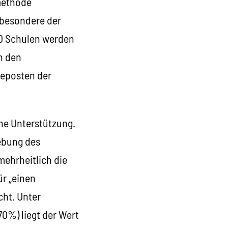
fmethode
sbesondere der
00 Schulen werden
n den
deposten der
he Unterstützung.
hebung des
mehrheitlich die
ür „einen
cht. Unter
70%) liegt der Wert