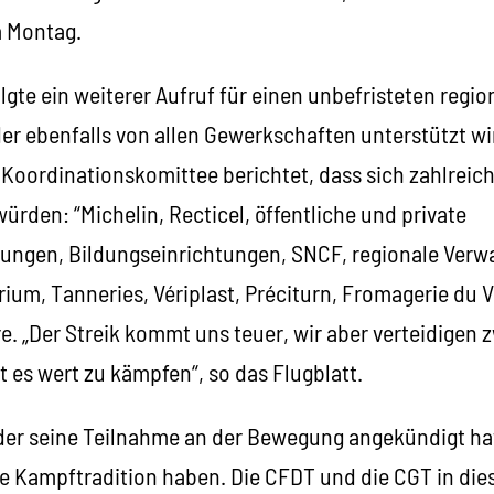
m Montag.
gte ein weiterer Aufruf für einen unbefristeten regio
der ebenfalls von allen Gewerkschaften unterstützt wi
Koordinationskomittee berichtet, dass sich zahlreic
ürden: “Michelin, Recticel, öffentliche und private
ungen, Bildungseinrichtungen, SNCF, regionale Verw
rium, Tanneries, Vériplast, Préciturn, Fromagerie du 
re. „Der Streik kommt uns teuer, wir aber verteidigen
t es wert zu kämpfen“, so das Flugblatt.
 der seine Teilnahme an der Bewegung angekündigt ha
nge Kampftradition haben. Die CFDT und die CGT in di