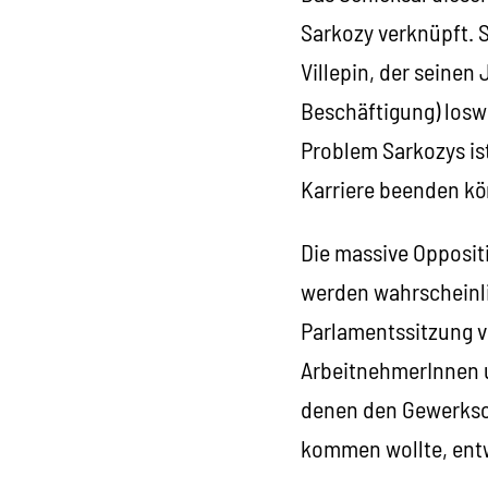
Sarkozy verknüpft. S
Villepin, der seine
Beschäftigung) loswu
Problem Sarkozys ist
Karriere beenden kö
Die massive Opposit
werden wahrscheinli
Parlamentssitzung v
ArbeitnehmerInnen u
denen den Gewerksch
kommen wollte, entw