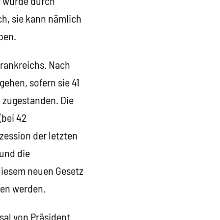
r wurde durch
ch, sie kann nämlich
pen.
Frankreichs. Nach
ehen, sofern sie 41
5 zugestanden. Die
(bei 42
ezession der letzten
 und die
t diesem neuen Gesetz
gen werden.
ksal von Präsident