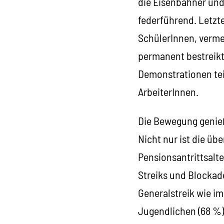
die Eisenbahner und
federführend. Letzt
SchülerInnen, verme
permanent bestreik
Demonstrationen tei
ArbeiterInnen.
Die Bewegung genieß
Nicht nur ist die ü
Pensionsantrittsalte
Streiks und Blockade
Generalstreik wie im
Jugendlichen (68 %),