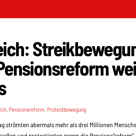
eich: Streikbewegu
Pensionsreform wei
s
ich
,
Pensionsreform
,
Protestbewegung
 strömten abermals mehr als drei Millionen Mensche
Straßen und protestierten gegen die Pensions“reform“