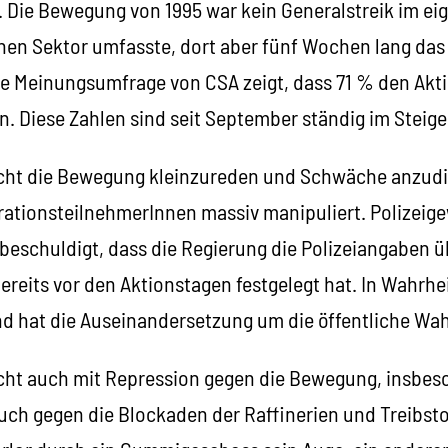
 Die Bewegung von 1995 war kein Generalstreik im eig
ichen Sektor umfasste, dort aber fünf Wochen lang d
ere Meinungsumfrage von CSA zeigt, dass 71 % den Akt
. Diese Zahlen sind seit September ständig im Steige
cht die Bewegung kleinzureden und Schwäche anzudic
ationsteilnehmerInnen massiv manipuliert. Polizeig
beschuldigt, dass die Regierung die Polizeiangaben ü
eits vor den Aktionstagen festgelegt hat. In Wahrhei
 und hat die Auseinandersetzung um die öffentliche W
cht auch mit Repression gegen die Bewegung, insbe
uch gegen die Blockaden der Raffinerien und Treibsto