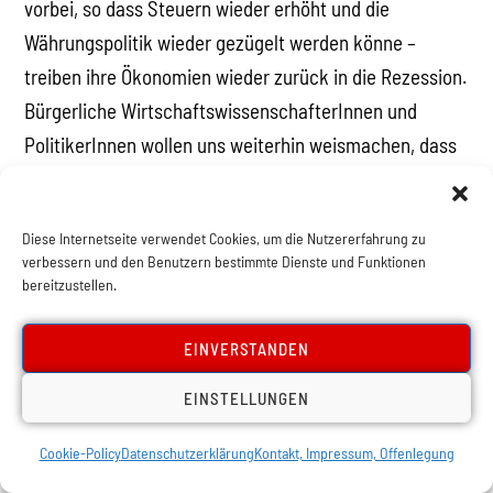
vorbei, so dass Steuern wieder erhöht und die
Währungspolitik wieder gezügelt werden könne –
treiben ihre Ökonomien wieder zurück in die Rezession.
Bürgerliche WirtschaftswissenschafterInnen und
PolitikerInnen wollen uns weiterhin weismachen, dass
sie die „Lektionen aus der Geschichte gelernt“ hätten,
worauf Hegel schon vor langer Zeit antwortete, dass
Diese Internetseite verwendet Cookies, um die Nutzererfahrung zu
jeder, der sich mit der Geschichte auseinandersetze,
verbessern und den Benutzern bestimmte Dienste und Funktionen
nur zu dem Schluss kommen könne, dass niemand aus
bereitzustellen.
der Geschichte lernen werde. Dem muss man vor allem
zustimmen, wenn man sich mit der
EINVERSTANDEN
Wirtschaftsgeschichte befasst, in der die
EINSTELLUNGEN
KapitalistInnen regelmäßig die Fehler der
Vergangenheit wiederholen.
Cookie-Policy
Datenschutzerklärung
Kontakt, Impressum, Offenlegung