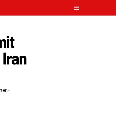
mit
 Iran
nnen-