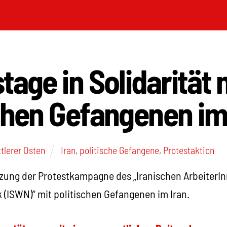
tage in Solidarität 
chen Gefangenen im
tlerer Osten
Iran
,
politische Gefangene
,
Protestaktion
tzung der Protestkampagne des „Iranischen ArbeiterI
 (ISWN)“ mit politischen Gefangenen im Iran.