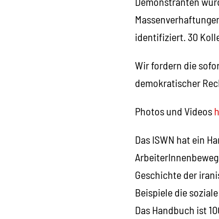
Demonstranten wurde
Massenverhaftungen
identifiziert. 30 Ko
Wir fordern die sofo
demokratischer Rech
Photos und Videos
h
Das ISWN hat ein Ha
ArbeiterInnenbewegu
Geschichte der iran
Beispiele die sozial
Das Handbuch ist 100