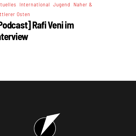
,
,
,
tuelles
International
Jugend
Naher &
ttlerer Osten
Podcast] Rafi Veni im
nterview