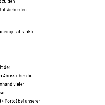
s zu den
itätsbehörden
g uneingeschränkter
t der
 Abriss über die
nhand vieler
se.
+ Porto) bei unserer