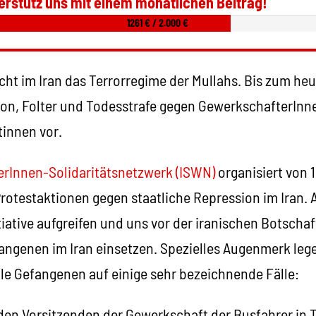
erstütz uns mit einem monatlichen Beitrag!
1261 € / 2.000 €
cht im Iran das Terrorregime der Mullahs. Bis zum he
on, Folter und Todesstrafe gegen GewerkschafterInn
tinnen vor.
terInnen-Solidaritätsnetzwerk (ISWN)
organisiert von 1
rotestaktionen gegen staatliche Repression im Iran. 
tiative aufgreifen und uns vor der iranischen Botschaf
fangenen im Iran einsetzen. Spezielles Augenmerk leg
alle Gefangenen auf einige sehr bezeichnende Fälle:
den Vorsitzenden der Gewerkschaft der Busfahrer in 