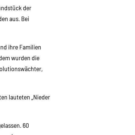
undstück der
den aus. Bei
nd ihre Familien
rdem wurden die
volutionswächter,
en lauteten „Nieder
elassen. 60