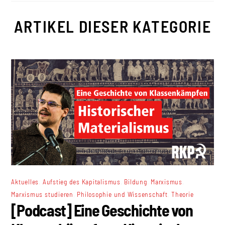
ARTIKEL DIESER KATEGORIE
,
,
,
,
Aktuelles
Aufstieg des Kapitalismus
Bildung
Marxismus
,
,
Marxismus studieren
Philosophie und Wissenschaft
Theorie
[Podcast] Eine Geschichte von