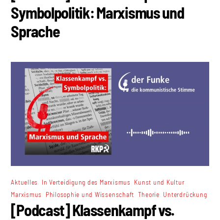
Symbolpolitik: Marxismus und
Sprache
,
,
,
Aktuelles
In Verteidigung des Marxismus
Kunst und Kultur
,
,
,
Marxismus
Philosophie und Wissenschaft
Theorie
Unterdrückung
[Podcast] Klassenkampf vs.