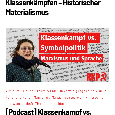
Klassenkämpfen – Historischer
Materialismus
,
,
,
,
Aktuelles
Bildung
Frauen & LGBT
In Verteidigung des Marxismus
,
,
,
Kunst und Kultur
Marxismus
Marxismus studieren
Philosophie
,
,
und Wissenschaft
Theorie
Unterdrückung
[Podcast] Klassenkampf vs.