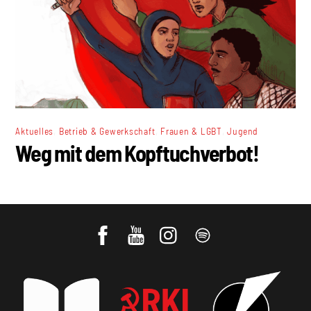
,
,
,
Aktuelles
Betrieb & Gewerkschaft
Frauen & LGBT
Jugend
Weg mit dem Kopftuchverbot!