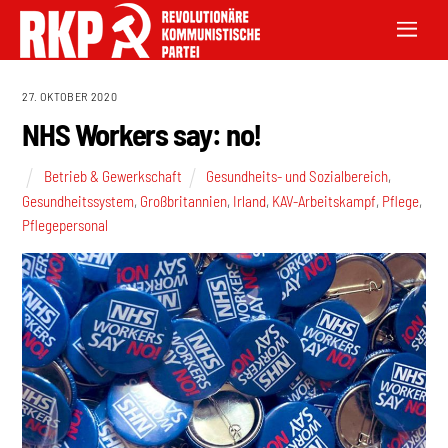
27. OKTOBER 2020
NHS Workers say: no!
Betrieb & Gewerkschaft
Gesundheits- und Sozialbereich
,
Gesundheitssystem
,
Großbritannien
,
Irland
,
KAV-Arbeitskampf
,
Pflege
,
Pflegepersonal