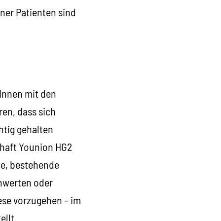
ner Patienten sind
rInnen mit den
en, dass sich
htig gehalten
chaft Younion HG2
tte, bestehende
hwerten oder
ese vorzugehen – im
ellt.