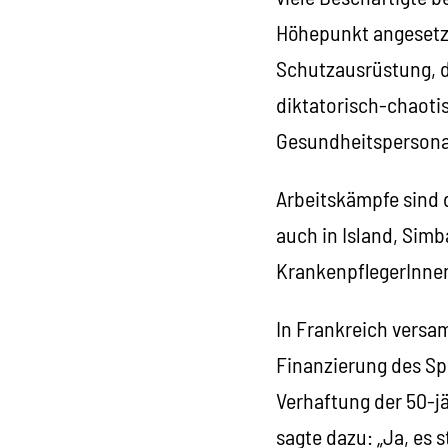
Höhepunkt angesetzt
Schutzausrüstung, d
diktatorisch-chaoti
Gesundheitspersonal
Arbeitskämpfe sind 
auch in Island, Simb
KrankenpflegerInnen
In Frankreich versa
Finanzierung des Sp
Verhaftung der 50-j
sagte dazu: „Ja, es 