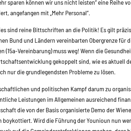
hr sparen können wir uns nicht leisten“ eine Reihe vo
ert, angefangen mit „Mehr Personal“.
es sind reine Bittschriften an die Politik! Es gilt präz
chen Bund und Ländern vereinbarten Obergrenze für d
n (15a-Vereinbarung) muss weg! Wenn die Gesundhe
tschaftsentwicklung gekoppelt sind, wie es aktuell der 
uch nur die grundlegendsten Probleme zu lösen.
kschaftlichen und politischen Kampf darum zu organis
ntliche Leistungen im Allgemeinen ausreichend finan
schaft die von der Basis organisierte Demo der Wiene
 boykottiert. Wird die Führung der Younioun nun we
ruck auf die Gemeinderatsfraktionen machen, dass hi