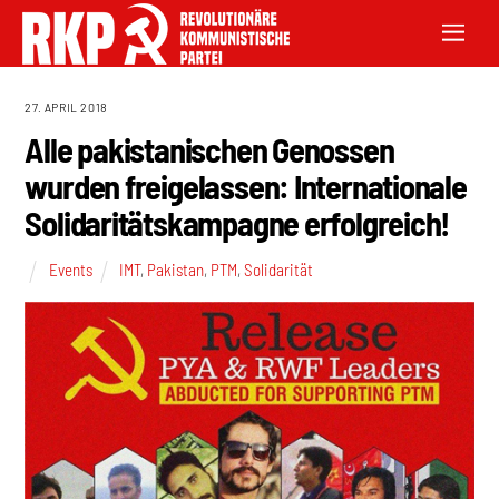
27. APRIL 2018
Alle pakistanischen Genossen
wurden freigelassen: Internationale
Solidaritätskampagne erfolgreich!
Events
IMT
,
Pakistan
,
PTM
,
Solidarität