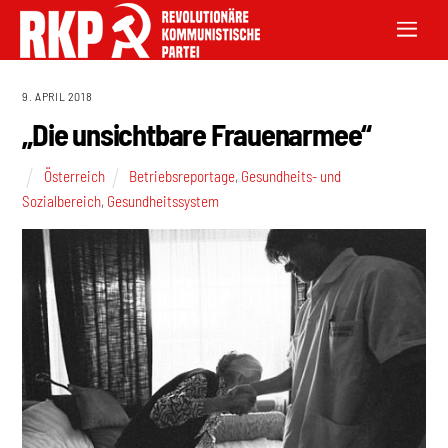
9. APRIL 2018
„Die unsichtbare Frauenarmee“
Österreich
Betriebsreportage
,
Gesundheits- und
Sozialbereich
,
Gesundheitssystem