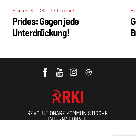
,
Frauen & LGBT
Österreich
Be
Prides: Gegen jede
G
Unterdrückung!
B
REVOLUTIONÄRE KOMMUNISTISCHE
INTERNATIONALE