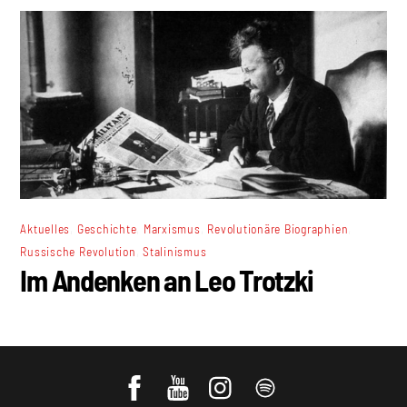
,
,
,
,
Aktuelles
Geschichte
Marxismus
Revolutionäre Biographien
,
Russische Revolution
Stalinismus
Im Andenken an Leo Trotzki