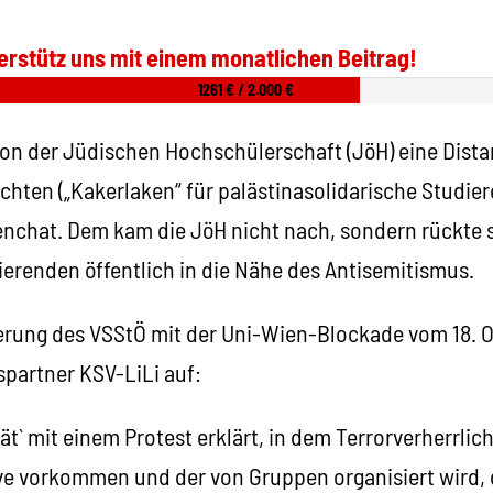
erstütz uns mit einem monatlichen Beitrag!
1261 € / 2.000 €
von der Jüdischen Hochschülerschaft (JöH) eine Dist
chten („Kakerlaken“ für palästinasolidarische Studie
chat. Dem kam die JöH nicht nach, sondern rückte s
ierenden öffentlich in die Nähe des Antisemitismus.
ierung des VSStÖ mit der Uni-Wien-Blockade vom 18. Ok
spartner KSV-LiLi auf:
tät` mit einem Protest erklärt, in dem Terrorverherrli
ve vorkommen und der von Gruppen organisiert wird, 