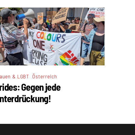
,
auen & LGBT
Österreich
rides: Gegen jede
nterdrückung!