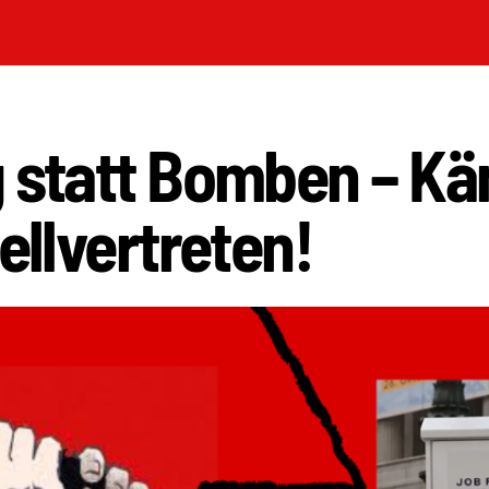
g statt Bomben – K
tellvertreten!