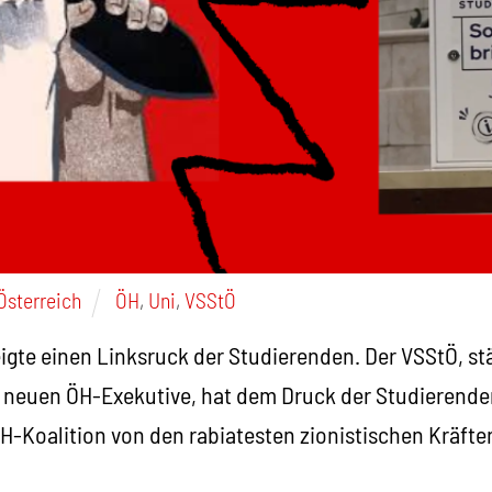
Österreich
ÖH
,
Uni
,
VSStÖ
igte einen Linksruck der Studierenden. Der VSStÖ, st
r neuen ÖH-Exekutive, hat dem Druck der Studieren
ÖH-Koalition von den rabiatesten zionistischen Kräft