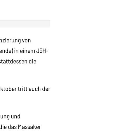
anzierung von
rende) in einem JöH-
tattdessen die
tober tritt auch der
chung und
die das Massaker