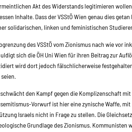
vermeintlichen Akt des Widerstands legitimieren wolle
essen Inhalte. Dass der VSStÖ Wien genau dies getan 
er solidarischen, linken und feministischen Studiere
e Abgrenzung des VSStÖ vom Zionismus nach wie vor in
uldigt sich die ÖH Uni Wien für ihren Beitrag zur Aufl
diert wird dort jedoch fälschlicherweise festgehalte
 seien.
 schwächt den Kampf gegen die Komplizenschaft mit
isemitismus-Vorwurf ist hier eine zynische Waffe, mi
ützung Israels nicht in Frage zu stellen. Die Gleichs
 ideologische Grundlage des Zionismus. Kommunisten 