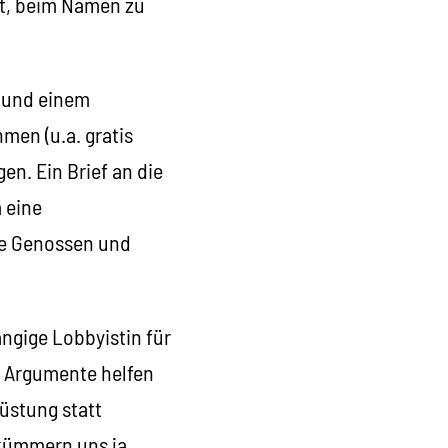
at, beim Namen zu
g und einem
men (u.a. gratis
en. Ein Brief an die
 eine
be Genossen und
ngige Lobbyistin für
te Argumente helfen
üstung statt
 kümmern uns ja