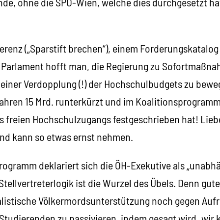
ende, ohne die SPÖ-Wien, welche dies durchgesetzt h
ferenz („Sparstift brechen“), einem Forderungskatalo
 Parlament hofft man, die Regierung zu Sofortmaßnah
d einer Verdopplung (!) der Hochschulbudgets zu beweg
Jahren 15 Mrd. runterkürzt und im Koalitionsprogramm
s freien Hochschulzugangs festgeschrieben hat! Lie
nd kann so etwas ernst nehmen.
rogramm deklariert sich die ÖH-Exekutive als „unabhä
Stellvertreterlogik ist die Wurzel des Übels. Denn gu
listische Völkermordsunterstützung noch gegen Aufr
 Studierenden zu passivieren, indem gesagt wird „wir