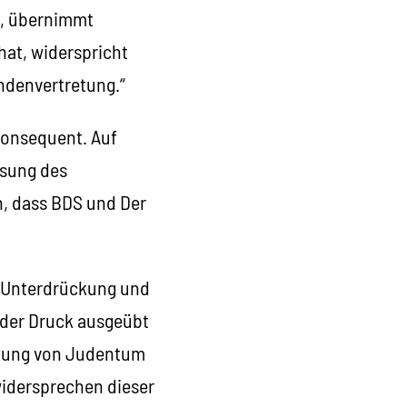
n, übernimmt
hat, widerspricht
ndenvertretung.“
konsequent. Auf
ösung des
n, dass BDS und Der
 Unterdrückung und
t der Druck ausgeübt
etzung von Judentum
widersprechen dieser