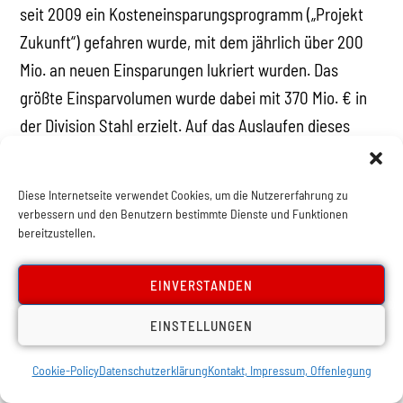
seit 2009 ein Kosteneinsparungsprogramm („Projekt
Zukunft“) gefahren wurde, mit dem jährlich über 200
Mio. an neuen Einsparungen lukriert wurden. Das
größte Einsparvolumen wurde dabei mit 370 Mio. € in
der Division Stahl erzielt. Auf das Auslaufen dieses
Programms soll nun durch ein neues Sparprogramm
folgen.
Diese Internetseite verwendet Cookies, um die Nutzererfahrung zu
Die Arbeiter und Angestellten der voestalpine werden
verbessern und den Benutzern bestimmte Dienste und Funktionen
bereitzustellen.
mit Ende des Geschäftsjahres – das von historisch
niederen Stahlpreisen geprägt war – einen Reingewinn
EINVERSTANDEN
von 800 Mio. € erarbeitet haben. Dies bedeutet für die
Kapitalgeber eine Profitmarge jenseits von 10 %.
EINSTELLUNGEN
Dieser Wert soll gehalten und ausgebaut werden, und in
Cookie-Policy
Datenschutzerklärung
Kontakt, Impressum, Offenlegung
Weltmarktführerschaft umgemünzt werden.