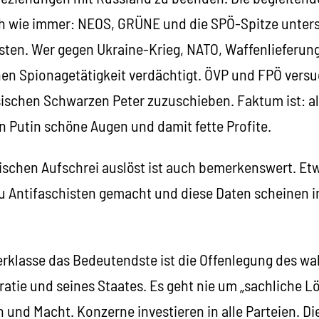
ich wie immer: NEOS, GRÜNE und die SPÖ-Spitze unters
isten. Wer gegen Ukraine-Krieg, NATO, Waffenlieferu
chen Spionagetätigkeit verdächtigt. ÖVP und FPÖ vers
sischen Schwarzen Peter zuzuschieben. Faktum ist: al
n Putin schöne Augen und damit fette Profite.
tischen Aufschrei auslöst ist auch bemerkenswert. E
 Antifaschisten gemacht und diese Daten scheinen in
terklasse das Bedeutendste ist die Offenlegung des w
atie und seines Staates. Es geht nie um „sachliche 
 und Macht. Konzerne investieren in alle Parteien. D