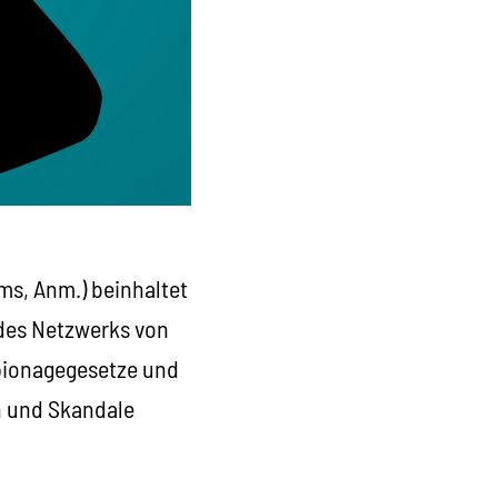
ums, Anm.) beinhaltet
 des Netzwerks von
Spionagegesetze und
on und Skandale