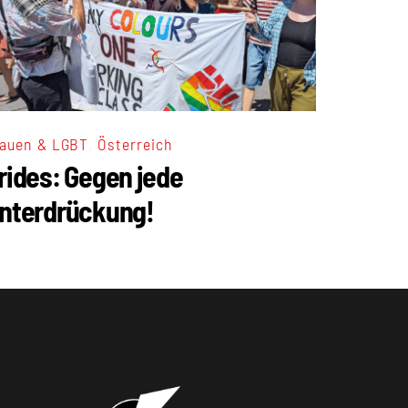
,
auen & LGBT
Österreich
rides: Gegen jede
nterdrückung!