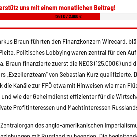
erstütz uns mit einem monatlichen Beitrag!
1261 € / 2.000 €
rkus Braun führten den Finanzkonzern Wirecard, bläh
Pleite. Politisches Lobbying waren zentral für den Auf
a. Braun finanzierte zuerst die NEOS (125.000€) und 
ürs „Exzellenzteam“ von Sebastian Kurz qualifizierte. 
k die Kanäle zur FPÖ etwa mit Hinweisen wie man Flüc
 und wie der Geheimdienst effizienter für die Wirtsch
rivate Profitinteressen und Machtinteressen Russlands
, Zentralorgan des anglo-amerikanischen Imperialismu
 Beziehungen mit Russland zu beenden. Die begleitend