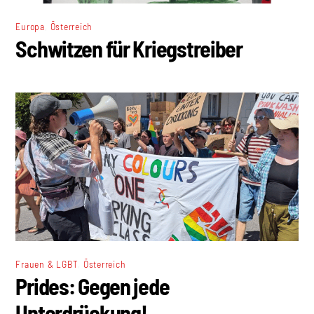
,
Europa
Österreich
Schwitzen für Kriegstreiber
,
Frauen & LGBT
Österreich
Prides: Gegen jede
Unterdrückung!