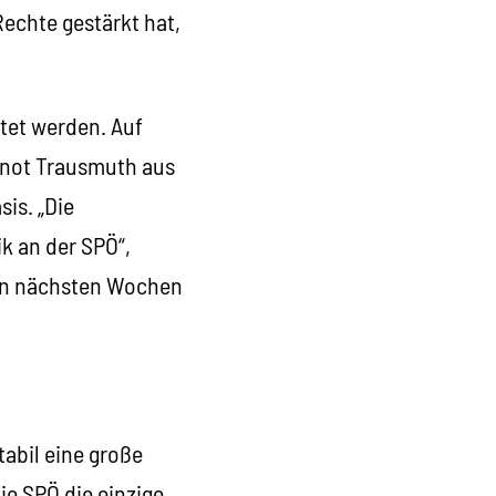
Rechte gestärkt hat,
tet werden. Auf
ernot Trausmuth aus
is. „Die
k an der SPÖ“,
 den nächsten Wochen
tabil eine große
die SPÖ die einzige