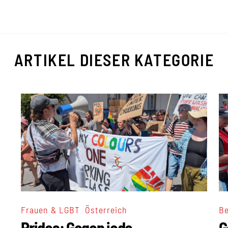
ARTIKEL DIESER KATEGORIE
,
Frauen & LGBT
Österreich
Be
Prides: Gegen jede
G