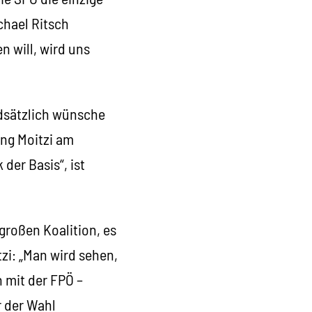
chael Ritsch
n will, wird uns
ndsätzlich wünsche
ang Moitzi am
er Basis“, ist
 großen Koalition, es
tzi: „Man wird sehen,
n mit der FPÖ –
r der Wahl