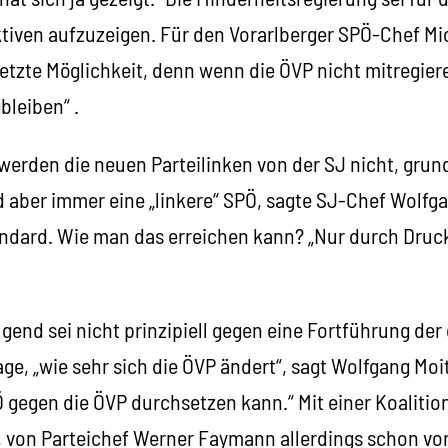
ktiven aufzuzeigen. Für den Vorarlberger SPÖ-Chef Mi
 letzte Möglichkeit, denn wenn die ÖVP nicht mitregiere
bleiben“ .
t werden die neuen Parteilinken von der SJ nicht, gru
d aber immer eine „linkere“ SPÖ, sagte SJ-Chef Wolfg
dard. Wie man das erreichen kann? „Nur durch Druck d
ugend sei nicht prinzipiell gegen eine Fortführung der
ge, „wie sehr sich die ÖVP ändert“, sagt Wolfgang Moi
Ö gegen die ÖVP durchsetzen kann.“ Mit einer Koalitio
, von Parteichef Werner Faymann allerdings schon vo