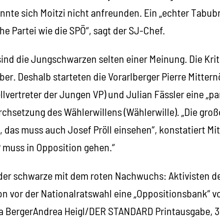
nnte sich Moitzi nicht anfreunden. Ein „echter Tabub
che Partei wie die SPÖ“, sagt der SJ-Chef.
ind die Jungschwarzen selten einer Meinung. Die Krit
aber. Deshalb starteten die Vorarlberger Pierre Mittern
vertreter der Jungen VP) und Julian Fässler eine „p
rchsetzung des Wählerwillens (Wählerwille). „Die gro
 das muss auch Josef Pröll einsehen“, konstatiert Mit
P muss in Opposition gehen.“
h der schwarze mit dem roten Nachwuchs: Aktivisten de
on vor der Nationalratswahl eine „Oppositionsbank“ v
tta BergerAndrea Heigl/DER STANDARD Printausgabe, 3