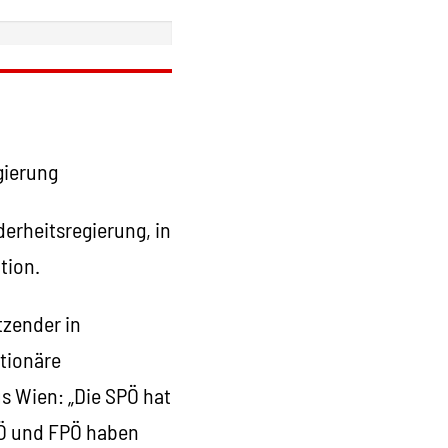
gierung
erheitsregierung, in
tion.
tzender in
itionäre
s Wien: „Die SPÖ hat
ZÖ und FPÖ haben