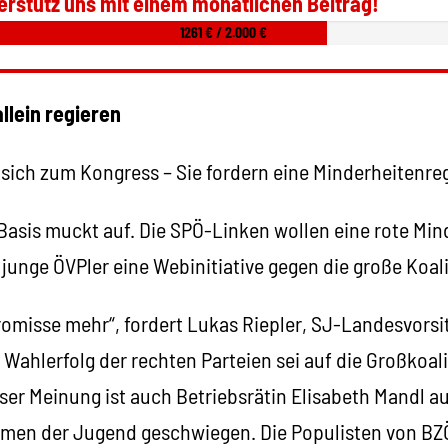
erstütz uns mit einem monatlichen Beitrag!
1261 € / 2.000 €
llein regieren
 sich zum Kongress – Sie fordern eine Minderheitenre
asis muckt auf. Die SPÖ-Linken wollen eine rote Mind
 junge ÖVPler eine Webinitiative gegen die große Koali
omisse mehr“, fordert Lukas Riepler, SJ-Landesvorsi
 Wahlerfolg der rechten Parteien sei auf die Großkoal
er Meinung ist auch Betriebsrätin Elisabeth Mandl au
emen der Jugend geschwiegen. Die Populisten von B