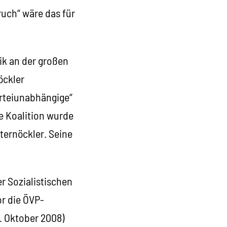
ruch“ wäre das für
ik an der großen
öckler
arteiunabhängige“
ße Koalition wurde
ternöckler. Seine
r Sozialistischen
or die ÖVP-
. Oktober 2008)