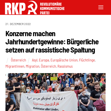
21. DEZEMBER 2022
Konzerne machen
Jahrhundertgewinne: Bürgerliche
setzen auf rassistische Spaltung
Österreich
Asyl
,
Europa
,
Europäische Union
,
Flüchtlinge
,
MigrantInnen
,
Migration
,
Österreich
,
Rassismus