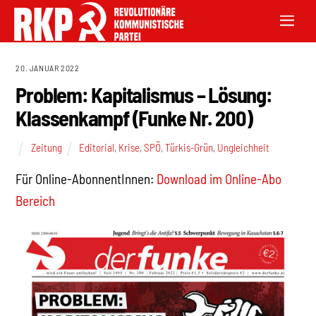
20. JANUAR 2022
Problem: Kapitalismus – Lösung:
Klassenkampf (Funke Nr. 200)
Zeitung
Editorial
,
Krise
,
SPÖ
,
Türkis-Grün
,
Ungleichheit
Für Online-AbonnentInnen:
Download im Online-Abo
Bereich