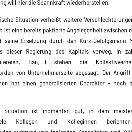
g will hier die Spannkraft wiederherstellen.
tische Situation verheißt weitere Verschlechterun
 ist eine bereits paktierte Angelegenheit zwischen 
und seine Ersetzung durch den Kurz-Gefolgsmann
rs dieser Regierung des Kapitals vorweg. In za
auereien, Bau,…) stehen die Kollektivverhan
rden von Unternehmerseite abgesagt. Der Angriff
en hat einen generalisierten Charakter – noch 
he Situation ist momentan gut, in dem meisten
Viele Kollegen und Kolleginnen bericht
nden aufgrund von fehlenden Kapazitäten und Zulie