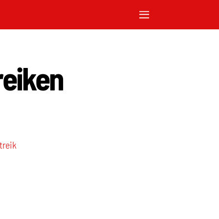
reiken
treik