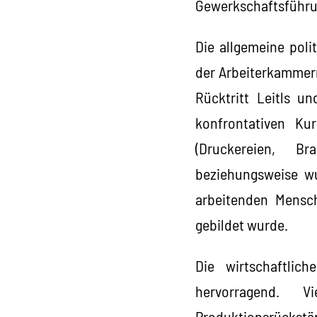
Gewerkschaftsführun
Die allgemeine poli
der Arbeiterkammern
Rücktritt Leitls 
konfrontativen Ku
(Druckereien, Br
beziehungsweise wu
arbeitenden Mensch
gebildet wurde.
Die wirtschaftlic
hervorragend. 
Produktionsrückstä