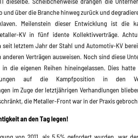
11 dieselbe. Scheibchenweise drängen die Untern
ieb und über die Branche hinweg zurück und degradier
laven. Meilenstein dieser Entwicklung ist die k
taller-KV in fünf idente Kollektivverträge. Acht
da seit letztem Jahr der Stahl und Automotiv-KV bere
 anderen Verträgen ausweisen. Noch sind diese Unte
 in die eigenen Reihen hineingelassen. Dies hatte 
rkungen auf die Kampfposition in den Ver
gen im Zuge der letztjährigen Verhandlungen bliebe
hränkt, die Metaller-Front war in der Praxis gebroch
htigkeit an den Tag legen!
gung von 2011, als 5,5% gefordert wurden, war der