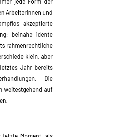
ehmer jede Form der
en Arbeiterinnen und
ampflos akzeptierte
ung: beinahe idente
its rahmenrechtliche
rschiede klein, aber
letztes Jahr bereits
handlungen. Die
n weitestgehend auf
en.
 letzte Moment, als