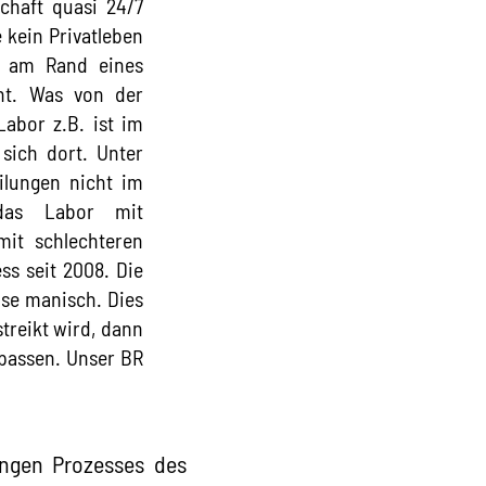
chaft quasi 24/7
 kein Privatleben
o am Rand eines
ht. Was von der
abor z.B. ist im
sich dort. Unter
ilungen nicht im
g das Labor mit
mit schlechteren
ss seit 2008. Die
ise manisch. Dies
streikt wird, dann
rpassen. Unser BR
angen Prozesses des