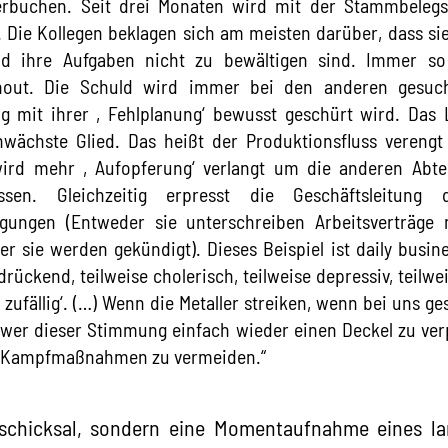
rbuchen. Seit drei Monaten wird mit der Stammbelegs
 Die Kollegen beklagen sich am meisten darüber, dass sie
d ihre Aufgaben nicht zu bewältigen sind. Immer s
rnout. Die Schuld wird immer bei den anderen gesuc
g mit ihrer ‚Fehlplanung‘ bewusst geschürt wird. Das L
ächste Glied. Das heißt der Produktionsfluss verengt 
ird mehr ‚Aufopferung‘ verlangt um die anderen Abte
ssen. Gleichzeitig erpresst die Geschäftsleitun
gungen (Entweder sie unterschreiben Arbeitsverträge 
 sie werden gekündigt). Dieses Beispiel ist daily busine
rückend, teilweise cholerisch, teilweise depressiv, teilwe
‚zufällig‘. (…) Wenn die Metaller streiken, wenn bei uns ge
hwer dieser Stimmung einfach wieder einen Deckel zu ve
an Kampfmaßnahmen zu vermeiden.“
elschicksal, sondern eine Momentaufnahme eines l