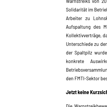
Warnstreiks von 20
Solidarität im Betr
Arbeiter zu Lohnsk
Aufspaltung des Me
Kollektivverträge, 
Unterschiede zu den
der Spaltpilz wurde
konkrete Auswi
Betriebsversammlun
den FMTI-Sektor besc
Jetzt keine Kurzsic
Die Warnstreikbewe