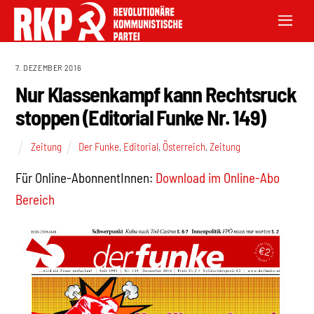
7. DEZEMBER 2016
Nur Klassenkampf kann Rechtsruck
stoppen (Editorial Funke Nr. 149)
Zeitung
Der Funke
,
Editorial
,
Österreich
,
Zeitung
Für Online-AbonnentInnen:
Download im Online-Abo
Bereich