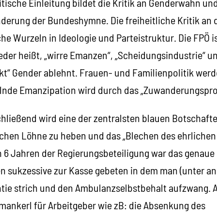
litische Einleitung bildet die Kritik an Genderwahn un
nderung der Bundeshymne. Die freiheitliche Kritik an
sche Wurzeln in Ideologie und Parteistruktur. Die FPÖ 
eder heißt, „wirre Emanzen“, „Scheidungsindustrie“ u
kt“ Gender ablehnt. Frauen- und Familienpolitik werd
lnde Emanzipation wird durch das „Zuwanderungsprob
hließend wird eine der zentralsten blauen Botschafte
chen Löhne zu heben und das „Blechen des ehrlichen
 6 Jahren der Regierungsbeteiligung war das genaue G
 sukzessive zur Kasse gebeten in dem man (unter an
tie strich und den Ambulanzselbstbehalt aufzwang. 
hmankerl für Arbeitgeber wie zB: die Absenkung des