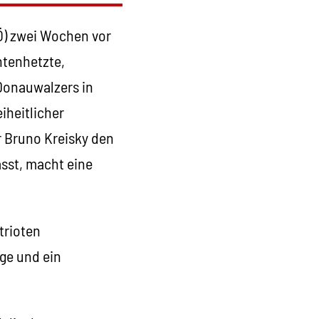
PÖ) zwei Wochen vor
ntenhetzte,
Donauwalzers in
iheitlicher
 Bruno Kreisky den
ässt, macht eine
trioten
ge und ein