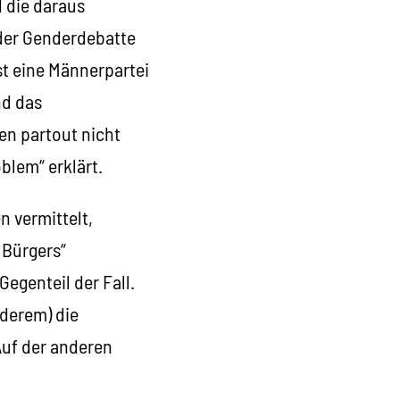
d die daraus
 der Genderdebatte
ist eine Männerpartei
nd das
en partout nicht
lem“ erklärt.
n vermittelt,
 Bürgers“
egenteil der Fall.
derem) die
Auf der anderen