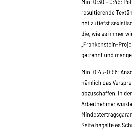
Min: 0:30 – 0:45: Po
resultierende Textä
hat zutiefst sexisti
die, wie es immer wi
„Frankenstein-Proje
getrennt und mange
Min: 0:45-0:56: Ansc
nämlich das Verspre
abzuschaffen. In den
Arbeitnehmer wurden
Mindestertragsgaran
Seite hagelte es Sc