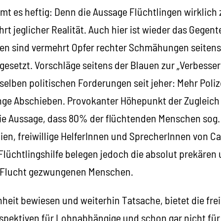
mt es heftig: Denn die Aussage Flüchtlingen wirklich
rt jeglicher Realität. Auch hier ist wieder das Gegente
nen sind vermehrt Opfer rechter Schmähungen seiten
esetzt. Vorschläge seitens der Blauen zur „Verbesser
selben politischen Forderungen seit jeher: Mehr Poliz
nge Abschieben. Provokanter Höhepunkt der Zugleich
 die Aussage, dass 80% der flüchtenden Menschen sog.
ien, freiwillige HelferInnen und SprecherInnen von C
Flüchtlingshilfe belegen jedoch die absolut prekären
r Flucht gezwungenen Menschen.
heit bewiesen und weiterhin Tatsache, bietet die frei
rspektiven für Lohnabhängige und schon gar nicht für