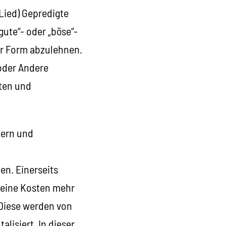
 Lied) Gepredigte
gute“- oder „böse“-
er Form abzulehnen.
oder Andere
nten und
nern und
en. Einerseits
keine Kosten mehr
 Diese werden von
lisiert. In dieser