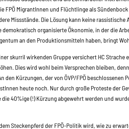
ie FPÖ MigrantInnen und Flüchtlinge als Sündenbock
ere Missstände. Die Lösung kann keine rassistische A
e demokratisch organisierte Ökonomie, in der die Arb
igentum an den Produktionsmitteln haben, bringt Wo
 einer skurril wirkenden Gruppe versichert HC Strache 
öhen. Dies wird wohl beim Versprechen bleiben, denn 
. An den Kürzungen, der von ÖVP/FPÖ beschlossenen 
nistInnen heute noch. Nur durch große Proteste der 
e die 40%ige (!) Kürzung abgewehrt werden und wurde
t dem Steckenpferd der FPÖ-Politik wird, wie zu erwar