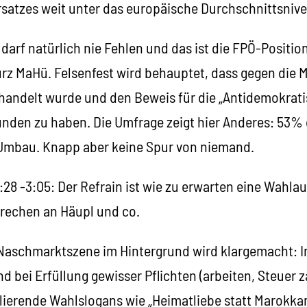
satzes weit unter das europäische Durchschnittsnive
ns darf natürlich nie Fehlen und das ist die FPÖ-Posit
urz MaHü. Felsenfest wird behauptet, dass gegen die 
andelt wurde und den Beweis für die „Antidemokrat
unden zu haben. Die Umfrage zeigt hier Anderes: 53%
Umbau. Knapp aber keine Spur von niemand.
 2:28 -3:05: Der Refrain ist wie zu erwarten eine Wahl
rechen an Häupl und co.
t Naschmarktszene im Hintergrund wird klargemacht: I
d bei Erfüllung gewisser Pflichten (arbeiten, Steuer z
ierende Wahlslogans wie „Heimatliebe statt Marokka