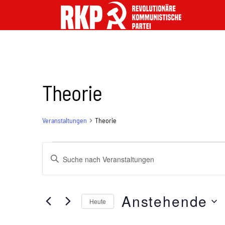
Theorie
Veranstaltungen
Theorie
Veranstaltungen
B
i
Suche
t
Anstehende
Heute
t
D