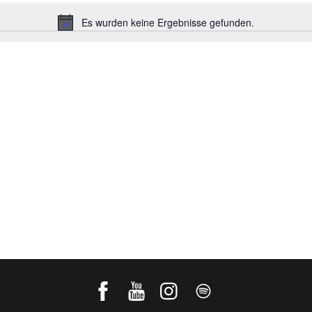
Es wurden keine Ergebnisse gefunden.
H
i
n
w
e
i
s