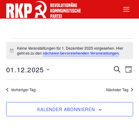
Keine Veranstaltungen für 1. Dezember 2025 vorgesehen. Hier
H
geht es zu den
nächsten bevorstehenden Veranstaltungen
.
i
n
Veran
Ve
01.12.2025
w
S
T
e
U
i
A
D
C
An
s
Such
G
H
a
Vorheriger Tag
Nächster Tag
E
Na
und
t
KALENDER ABONNIEREN
u
Ansic
m
Navig
w