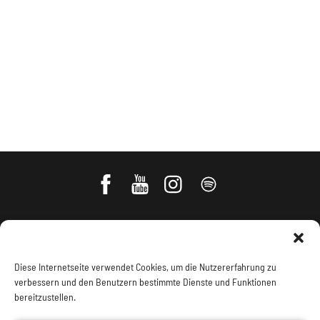
ä
h
l
e
n
.
Diese Internetseite verwendet Cookies, um die Nutzererfahrung zu
verbessern und den Benutzern bestimmte Dienste und Funktionen
bereitzustellen.