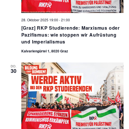
l
e
28. Oktober 2025 19:00
-
21:00
n
[Graz] RKP Studierende: Marxismus oder
Pazifismus: wie stoppen wir Aufrüstung
.
und Imperialismus
Kalvariengürtel 1, 8020 Graz
DO.
30